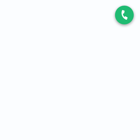
CONTACT
Contactez-nous
Expert fibre et 5G
01 86 76 06 08
4,2
sur
3093
avis, par Avis Vérifiés
À PROPOS