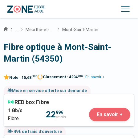
...
Meurthe-et-Moselle
Mont-Saint-Martin
Fibre optique à Mont-Saint-
Martin (54350)
ème
Classement :
4294
En savoir +
/100
Note :
15,68
🎁Mise en service offerte sur demande
RED box Fibre
1
Gb/s
22
99€
En savoir +
/mois
Fibre
🎁-49€ de frais d'ouverture