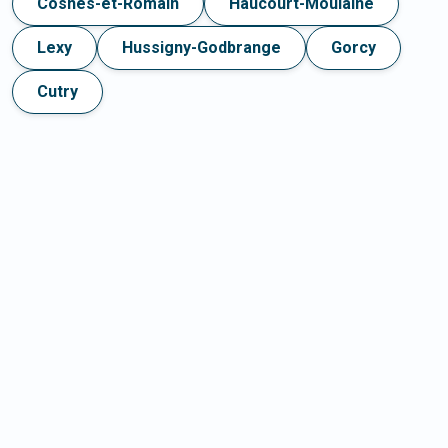
Cosnes-et-Romain
Haucourt-Moulaine
Lexy
Hussigny-Godbrange
Gorcy
Cutry