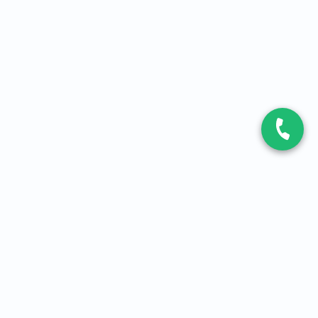
CONTACT
Contactez-nous
Expert fibre et 5G
01 86 76 06 08
4,2
sur
3093
avis, par Avis Vérifiés