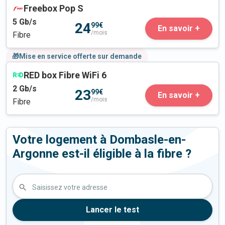
Freebox Pop S
5
Gb/s
24
99€
En savoir +
/mois
Fibre
🎁Mise en service offerte sur demande
RED box Fibre WiFi 6
2
Gb/s
23
99€
En savoir +
/mois
Fibre
Votre logement à Dombasle-en-
Argonne est-il éligible à la fibre ?
Saisissez votre adresse
Lancer le test