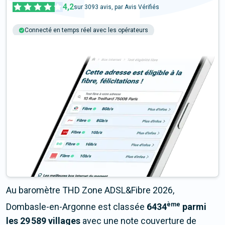
4,2
sur
3093
avis, par Avis Vérifiés
Connecté en temps réel avec les opérateurs
+6M tests chaque année
Multi-opérateurs
Au baromètre THD Zone ADSL&Fibre 2026,
ème
Dombasle-en-Argonne est classée
6434
parmi
les 29 589 villages
avec une note couverture de