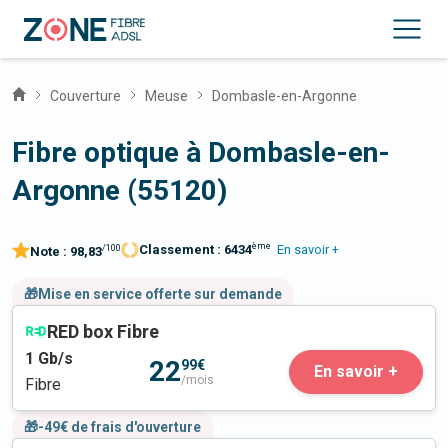
Couverture
Meuse
Dombasle-en-Argonne
Fibre optique à Dombasle-en-
Argonne (55120)
ème
Classement :
6434
En savoir +
/100
Note :
98,83
🎁Mise en service offerte sur demande
RED box Fibre
1
Gb/s
22
99€
En savoir +
/mois
Fibre
🎁-49€ de frais d'ouverture