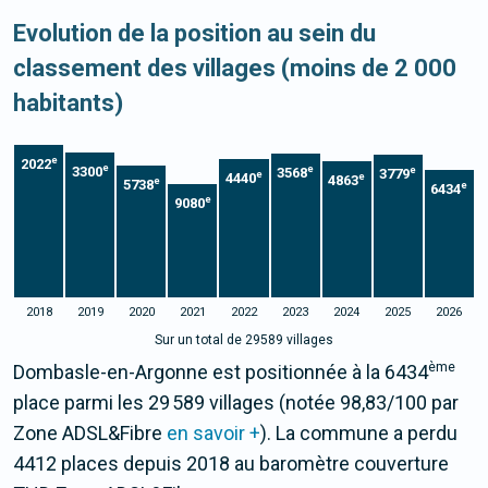
Evolution de la position au sein du
classement des villages (moins de 2 000
habitants)
e
2022
e
e
3300
e
3568
3779
e
4440
e
4863
e
5738
e
6434
e
9080
2018
2019
2020
2021
2022
2023
2024
2025
2026
Sur un total de 29589 villages
ème
Dombasle-en-Argonne est positionnée à la 6434
place parmi les 29 589 villages (notée 98,83/100 par
Zone ADSL&Fibre
en savoir +
). La commune a perdu
4412 places depuis 2018 au baromètre couverture