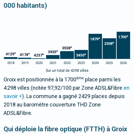
000 habitants)
e
1700
e
1879
e
2308
e
3558
e
3935
e
4129
e
4174
e
e
4237
3450
2018
2019
2020
2021
2022
2023
2024
2025
2026
Sur un total de 4298 villes
ème
Groix est positionnée à la 1700
place parmi les
4 298 villes (notée 97,92/100 par Zone ADSL&Fibre
en
savoir +
). La commune a gagné 2429 places depuis
2018 au baromètre couverture THD Zone
ADSL&Fibre.
Qui déploie la fibre optique (FTTH) à Groix