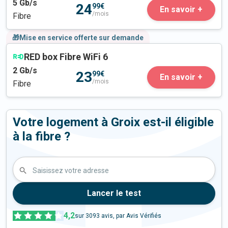
5
Gb/s
24
99€
En savoir +
/mois
Fibre
🎁Mise en service offerte sur demande
RED box Fibre WiFi 6
2
Gb/s
23
99€
En savoir +
/mois
Fibre
Votre logement à Groix est-il éligible
à la fibre ?
Saisissez votre adresse
Lancer le test
4,2
sur
3093
avis, par Avis Vérifiés