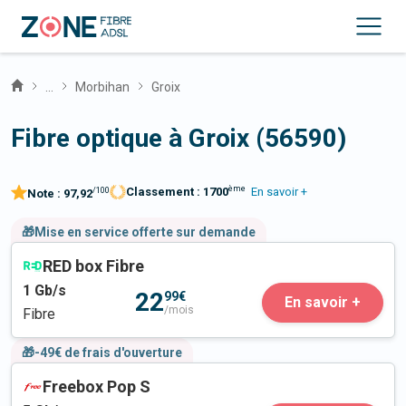
...
Morbihan
Groix
Fibre optique à Groix (56590)
ème
Classement :
1700
En savoir +
/100
Note :
97,92
🎁Mise en service offerte sur demande
RED box Fibre
1
Gb/s
22
99€
En savoir +
/mois
Fibre
🎁-49€ de frais d'ouverture
Freebox Pop S