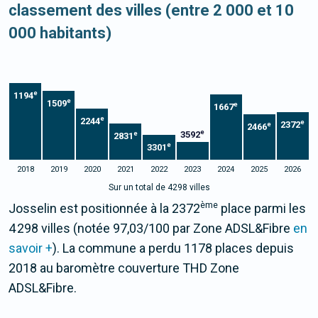
classement des villes (entre 2 000 et 10
000 habitants)
e
1194
e
1509
e
1667
e
2244
e
2372
e
2466
e
3592
e
2831
e
3301
2018
2019
2020
2021
2022
2023
2024
2025
2026
Sur un total de 4298 villes
ème
Josselin est positionnée à la 2372
place parmi les
4 298 villes (notée 97,03/100 par Zone ADSL&Fibre
en
savoir +
). La commune a perdu 1178 places depuis
2018 au baromètre couverture THD Zone
ADSL&Fibre.