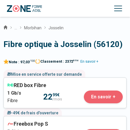
...
Morbihan
Josselin
Fibre optique à Josselin (56120)
ème
Classement :
2372
En savoir +
/100
Note :
97,03
🎁Mise en service offerte sur demande
RED box Fibre
1
Gb/s
22
99€
En savoir +
/mois
Fibre
🎁-49€ de frais d'ouverture
Freebox Pop S