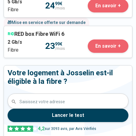
5
Gb/s
24
99€
En savoir +
/mois
Fibre
🎁Mise en service offerte sur demande
RED box Fibre WiFi 6
2
Gb/s
23
99€
En savoir +
/mois
Fibre
Votre logement à Josselin est-il
éligible à la fibre ?
Saisissez votre adresse
Lancer le test
4,2
sur
3093
avis, par Avis Vérifiés