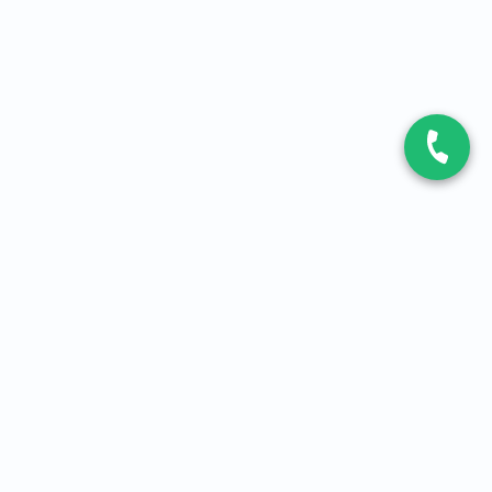
CONTACT
Contactez-nous
Expert fibre et 5G
01 86 76 06 08
4,2
sur
3093
avis, par Avis Vérifiés