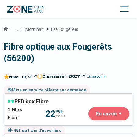
...
Morbihan
Les Fougerêts
Fibre optique aux Fougerêts
(56200)
ème
Classement :
29321
En savoir +
/100
Note :
19,73
🎁Mise en service offerte sur demande
RED box Fibre
1
Gb/s
22
99€
En savoir +
/mois
Fibre
🎁-49€ de frais d'ouverture