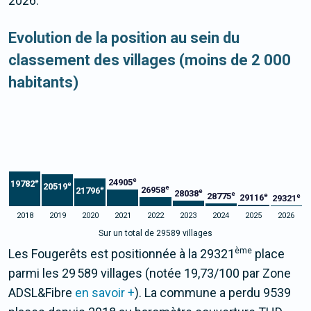
2026.
Evolution de la position au sein du
classement des villages (moins de 2 000
habitants)
e
24905
e
19782
e
20519
e
e
26958
21796
e
28038
e
28775
e
e
29116
29321
2018
2019
2020
2021
2022
2023
2024
2025
2026
Sur un total de 29589 villages
ème
Les Fougerêts est positionnée à la 29321
place
parmi les 29 589 villages (notée 19,73/100 par Zone
ADSL&Fibre
en savoir +
). La commune a perdu 9539