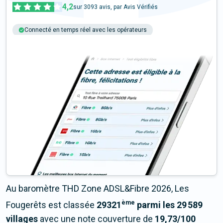
4,2
sur
3093
avis, par Avis Vérifiés
Connecté en temps réel avec les opérateurs
+6M tests chaque année
Multi-opérateurs
Au baromètre THD Zone ADSL&Fibre 2026, Les
ème
Fougerêts est classée
29321
parmi les 29 589
villages
avec une note couverture de
19,73/100