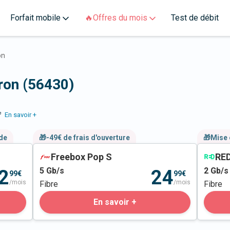
Forfait mobile
🔥Offres du mois
Test de débit
on
ron (56430)
e
En savoir +
nde
🎁-49€ de frais d'ouverture
🎁Mise 
Freebox Pop S
RED
5
Gb/s
2
Gb/s
2
24
99€
99€
/mois
/mois
Fibre
Fibre
En savoir +