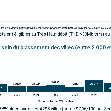
due à une nouvelle estimation du nombre de logements totaux faite par l’ARCEP au T2 
taient éligibles au Très Haut débit (THD, >30Mbits/s) au
u sein du classement des villes (entre 2 000 
e
3492
e
e
e
e
3702
3693
2891
3736
3
e
1
9
2020
2021
2022
2023
2024
Sur un total de 4298 villes
ème
8
place parmi les 4 298 villes (notée 97,96/100 par Z