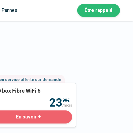
Pannes
Être rappelé
en service offerte sur demande
 box Fibre WiFi 6
23
99€
/mois
En savoir +