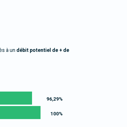
ès à un
débit potentiel de + de
96,29
%
100
%