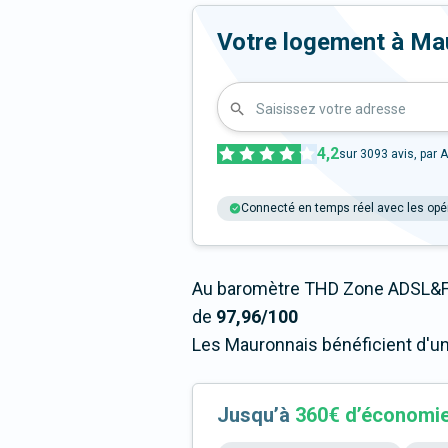
Votre logement à Mauro
Saisissez votre adresse
4,2
sur
3093
avis, par A
Connecté en temps réel avec les opé
Au baromètre THD Zone ADSL&Fi
de
97,96/100
Les Mauronnais bénéficient d'un
Jusqu’à
360€ d’économi