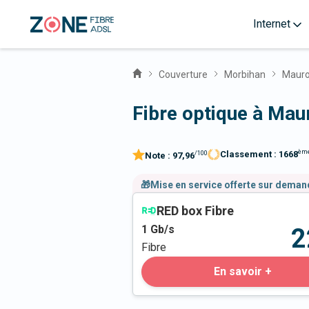
Internet
Couverture
Morbihan
Maur
Fibre optique à Mau
èm
Classement :
1668
/100
Note :
97,96
🎁Mise en service offerte sur dema
RED box Fibre
1
Gb/s
2
Fibre
En savoir +