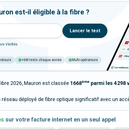
n est-il éligible à la fibre ?
Lancer le test
vis Vérifiés
rateurs
+6M tests chaque année
Multi-opérateurs
ème
bre 2026, Mauron est classée
1668
parmi les 4 298 v
 réseau déployé de fibre optique significatif avec un a
es
sur votre facture internet en un seul appel