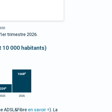
2020.
 1er trimestre 2026.
et 10 000 habitants)
e
1668
e
339
2025
2026
one ADSL&Fibre
en savoir +
). La