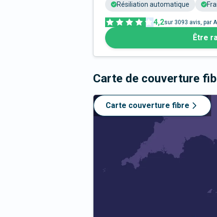
Résiliation automatique
Fra
4,2
sur
3093
avis, par A
Être r
Carte de couverture fi
Carte couverture fibre