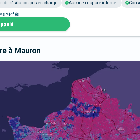
is de résiliation pris en charge
Aucune coupure internet
Conse
vis Vérifiés
appelé
bre
à Mauron