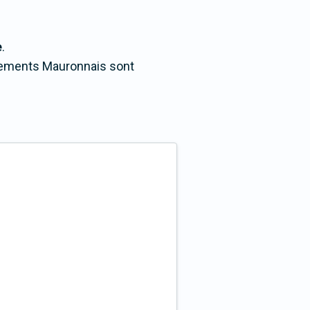
e
.
ogements Mauronnais sont