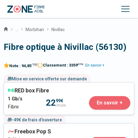
...
Morbihan
Nivillac
Fibre optique à Nivillac (56130)
ème
Classement :
3359
En savoir +
/100
Note :
94,85
🎁Mise en service offerte sur demande
RED box Fibre
1
Gb/s
22
99€
En savoir +
/mois
Fibre
🎁-49€ de frais d'ouverture
Freebox Pop S