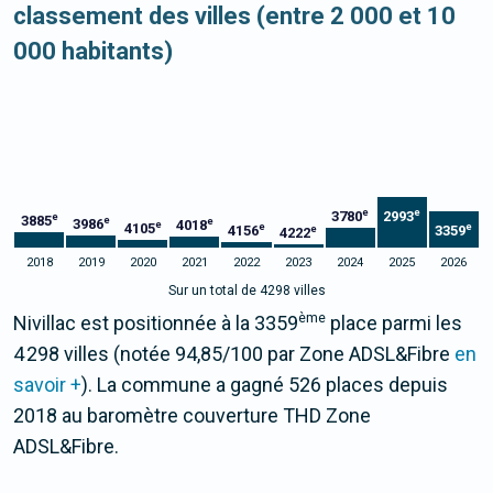
classement des villes (entre 2 000 et 10
000 habitants)
e
e
3780
2993
e
3885
e
e
3986
4018
e
4105
e
e
4156
3359
e
4222
2018
2019
2020
2021
2022
2023
2024
2025
2026
Sur un total de 4298 villes
ème
Nivillac est positionnée à la 3359
place parmi les
4 298 villes (notée 94,85/100 par Zone ADSL&Fibre
en
savoir +
). La commune a gagné 526 places depuis
2018 au baromètre couverture THD Zone
ADSL&Fibre.