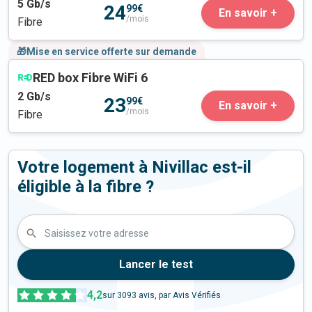
5
Gb/s
24
99€
En savoir +
/mois
Fibre
🎁Mise en service offerte sur demande
RED box Fibre WiFi 6
2
Gb/s
23
99€
En savoir +
/mois
Fibre
Votre logement à Nivillac est-il
éligible à la fibre ?
Saisissez votre adresse
Lancer le test
4,2
sur
3093
avis, par Avis Vérifiés