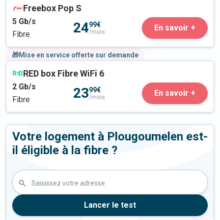
Freebox Pop S
5
Gb/s
24
99€
En savoir +
/mois
Fibre
🎁Mise en service offerte sur demande
RED box Fibre WiFi 6
2
Gb/s
23
99€
En savoir +
/mois
Fibre
Votre logement à Plougoumelen est-
il éligible à la fibre ?
Saisissez votre adresse
Lancer le test