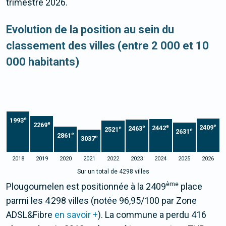
trimestre 2026.
Evolution de la position au sein du
classement des villes (entre 2 000 et 10
000 habitants)
e
1993
e
2269
e
e
2409
e
2442
2463
e
2521
e
2631
e
2861
e
3037
2018
2019
2020
2021
2022
2023
2024
2025
2026
Sur un total de 4298 villes
ème
Plougoumelen est positionnée à la 2409
place
parmi les 4 298 villes (notée 96,95/100 par Zone
ADSL&Fibre
en savoir +
). La commune a perdu 416