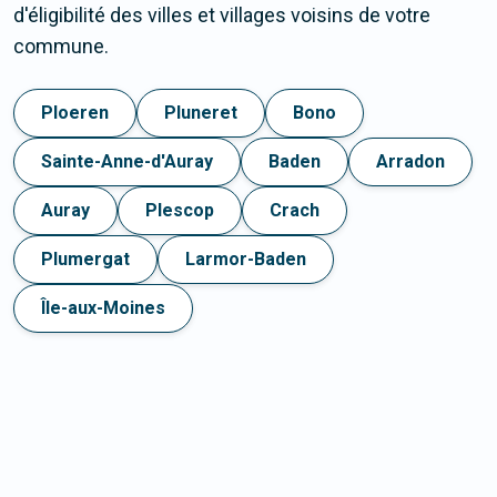
d'éligibilité des villes et villages voisins de votre
commune.
Ploeren
Pluneret
Bono
Sainte-Anne-d'Auray
Baden
Arradon
Auray
Plescop
Crach
Plumergat
Larmor-Baden
Île-aux-Moines