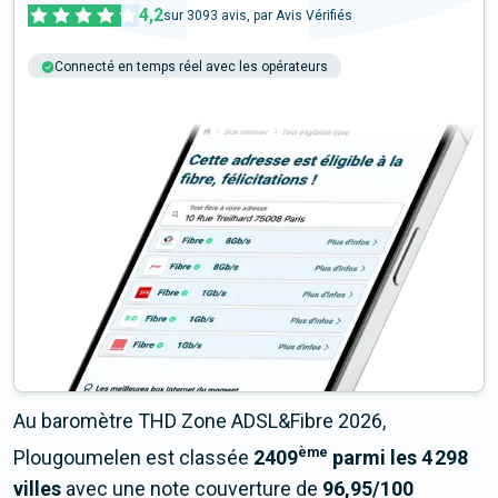
4,2
sur
3093
avis, par Avis Vérifiés
Connecté en temps réel avec les opérateurs
+6M tests chaque année
Multi-opérateurs
Au baromètre THD Zone ADSL&Fibre 2026,
ème
Plougoumelen est classée
2409
parmi les 4 298
villes
avec une note couverture de
96,95/100