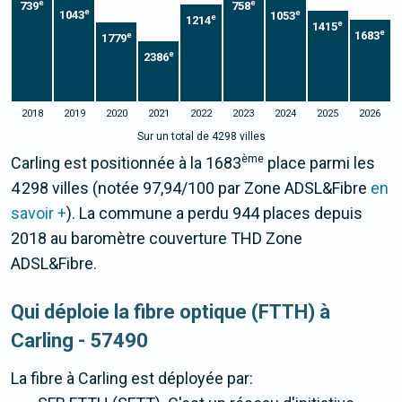
e
e
739
758
e
e
1043
1053
e
1214
e
1415
e
1683
e
1779
e
2386
2018
2019
2020
2021
2022
2023
2024
2025
2026
Sur un total de 4298 villes
ème
Carling est positionnée à la 1683
place parmi les
4 298 villes (notée 97,94/100 par Zone ADSL&Fibre
en
savoir +
). La commune a perdu 944 places depuis
2018 au baromètre couverture THD Zone
ADSL&Fibre.
Qui déploie la fibre optique (FTTH) à
Carling - 57490
La fibre
à Carling
est déployée par: