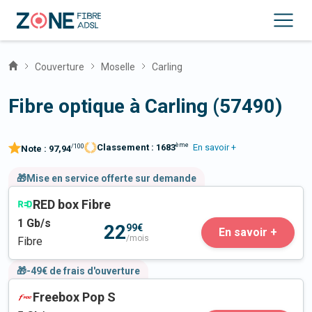
Couverture
Moselle
Carling
Fibre optique à Carling (57490)
ème
Classement :
1683
En savoir +
/100
Note :
97,94
🎁Mise en service offerte sur demande
RED box Fibre
1
Gb/s
22
99€
En savoir +
/mois
Fibre
🎁-49€ de frais d'ouverture
Freebox Pop S