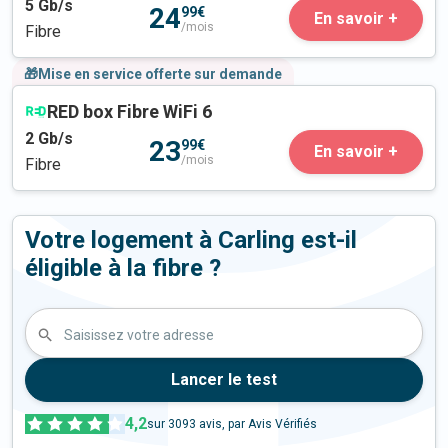
5
Gb/s
24
99€
En savoir +
/mois
Fibre
🎁Mise en service offerte sur demande
RED box Fibre WiFi 6
2
Gb/s
23
99€
En savoir +
/mois
Fibre
Votre logement à Carling est-il
éligible à la fibre ?
Saisissez votre adresse
Lancer le test
4,2
sur
3093
avis, par Avis Vérifiés