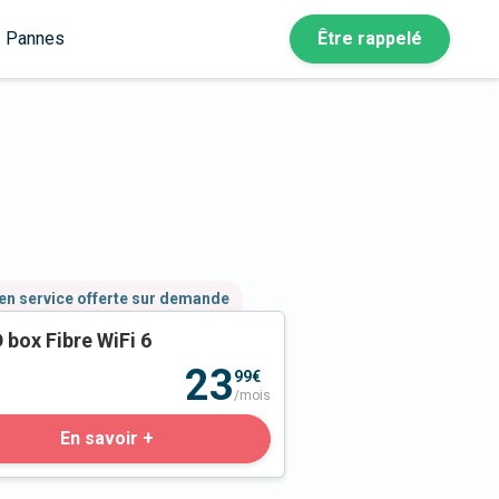
Pannes
Être rappelé
en service offerte sur demande
 box Fibre WiFi 6
23
99€
/mois
En savoir +