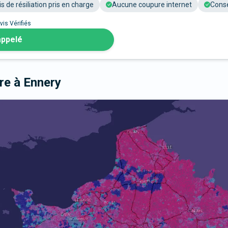
is de résiliation pris en charge
Aucune coupure internet
Conse
vis Vérifiés
appelé
bre
à Ennery