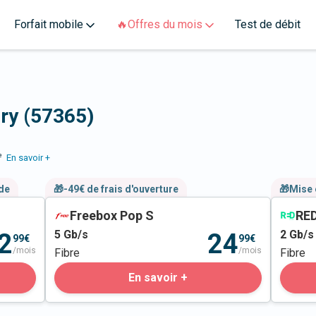
Forfait mobile
🔥Offres du mois
Test de débit
ery (57365)
e
En savoir +
nde
🎁-49€ de frais d'ouverture
🎁Mise 
Freebox Pop S
RED
5
Gb/s
2
Gb/s
2
24
99€
99€
/mois
/mois
Fibre
Fibre
En savoir +