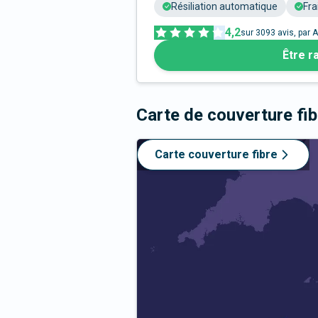
Résiliation automatique
Fra
4,2
sur
3093
avis, par A
Être r
Carte de couverture fi
Carte couverture fibre