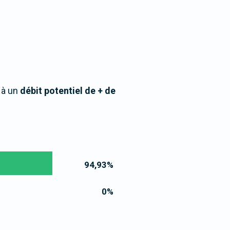
 à un
débit potentiel de + de
94,93
%
0
%