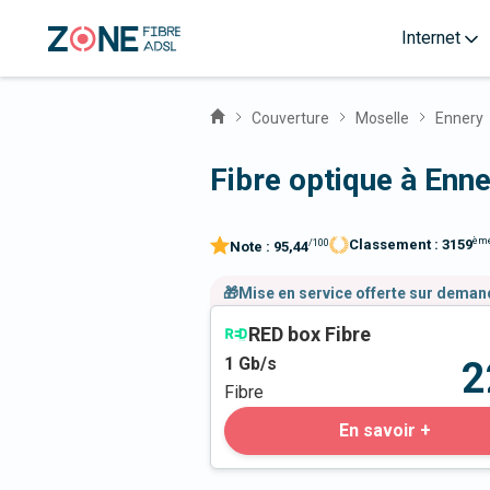
Internet
Couverture
Moselle
Ennery
Fibre optique à Enn
èm
Classement :
3159
/100
Note :
95,44
🎁Mise en service offerte sur dema
RED box Fibre
1
Gb/s
2
Fibre
En savoir +