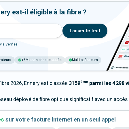
y est-il éligible à la fibre ?
Lancer le test
vis Vérifiés
rateurs
+6M tests chaque année
Multi-opérateurs
ème
bre 2026, Ennery est classée
3159
parmi les 4 298 vi
éseau déployé de fibre optique significatif avec un accè
es
sur votre facture internet en un seul appel