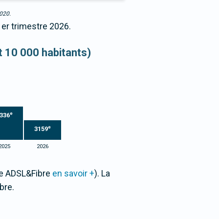
2020.
1er trimestre 2026.
et 10 000 habitants)
e
336
e
3159
2025
2026
one ADSL&Fibre
en savoir +
). La
bre.