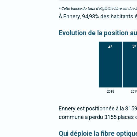
* Cette baisse du taux d’éligibilité fibre est 
À Ennery, 94,93% des habitants é
Evolution de la position a
e
e
4
7
2018
201
Ennery est positionnée à la 315
commune a perdu 3155 places d
Qui déploie la fibre optiq