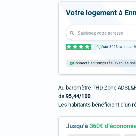
Votre logement à Enner
Saisissez votre adresse
4,2
sur
3093
avis, par A
Connecté en temps réel avec les opé
Au baromètre THD Zone ADSL&Fi
de
95,44/100
Les habitants bénéficient d'un r
Jusqu’à
360€ d’économi