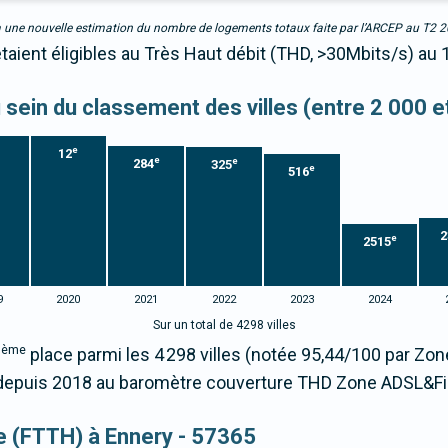
due à une nouvelle estimation du nombre de logements totaux faite par l’ARCEP au T2 
taient éligibles au Très Haut débit (THD, >30Mbits/s) au 
u sein du classement des villes (entre 2 000 
e
12
e
e
284
325
e
516
2
e
2515
9
2020
2021
2022
2023
2024
Sur un total de 4298 villes
ème
9
place parmi les 4 298 villes (notée 95,44/100 par Z
epuis 2018 au baromètre couverture THD Zone ADSL&Fi
ue (FTTH) à Ennery - 57365