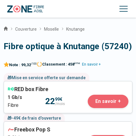
Couverture
Moselle
Knutange
Fibre optique à Knutange (57240)
ème
Classement :
458
En savoir +
/100
Note :
99,32
🎁Mise en service offerte sur demande
RED box Fibre
1
Gb/s
22
99€
En savoir +
/mois
Fibre
🎁-49€ de frais d'ouverture
Freebox Pop S