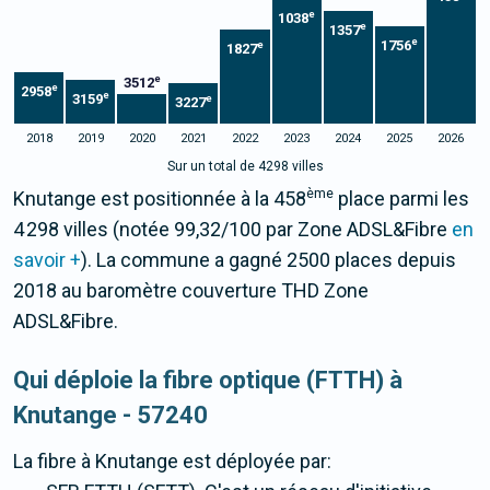
e
1038
e
1357
e
1756
e
1827
e
3512
e
2958
e
3159
e
3227
2018
2019
2020
2021
2022
2023
2024
2025
2026
Sur un total de 4298 villes
ème
Knutange est positionnée à la 458
place parmi les
4 298 villes (notée 99,32/100 par Zone ADSL&Fibre
en
savoir +
). La commune a gagné 2500 places depuis
2018 au baromètre couverture THD Zone
ADSL&Fibre.
Qui déploie la fibre optique (FTTH) à
Knutange - 57240
La fibre
à Knutange
est déployée par: