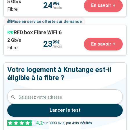
5
Gb/s
24
99€
En savoir +
/mois
Fibre
🎁Mise en service offerte sur demande
RED box Fibre WiFi 6
2
Gb/s
23
99€
En savoir +
/mois
Fibre
Votre logement à Knutange est-il
éligible à la fibre ?
Saisissez votre adresse
Lancer le test
4,2
sur
3093
avis, par Avis Vérifiés