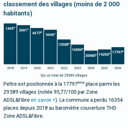
classement des villages (moins de 2 000
habitants)
e
1443
e
2601
e
4577
e
5696
e
12508
e
16004
e
17797
e
19250
e
20080
2018
2019
2020
2021
2022
2023
2024
2025
2026
Sur un total de 29589 villages
ème
Peltre est positionnée à la 17797
place parmi les
29 589 villages (notée 95,77/100 par Zone
ADSL&Fibre
en savoir +
). La commune a perdu 16354
places depuis 2018 au baromètre couverture THD
Zone ADSL&Fibre.