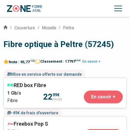
Couverture
Moselle
Peltre
Fibre optique à Peltre (57245)
ème
Classement :
17797
En savoir +
/100
Note :
95,77
🎁Mise en service offerte sur demande
RED box Fibre
1
Gb/s
22
99€
En savoir +
/mois
Fibre
🎁-49€ de frais d'ouverture
Freebox Pop S