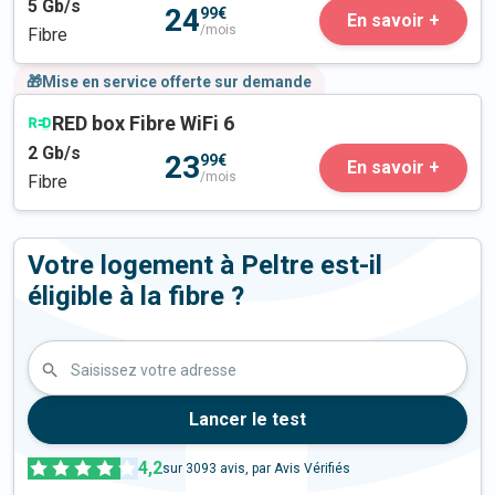
5
Gb/s
24
99€
En savoir +
/mois
Fibre
🎁Mise en service offerte sur demande
RED box Fibre WiFi 6
2
Gb/s
23
99€
En savoir +
/mois
Fibre
Votre logement à Peltre est-il
éligible à la fibre ?
Saisissez votre adresse
Lancer le test
4,2
sur
3093
avis, par Avis Vérifiés