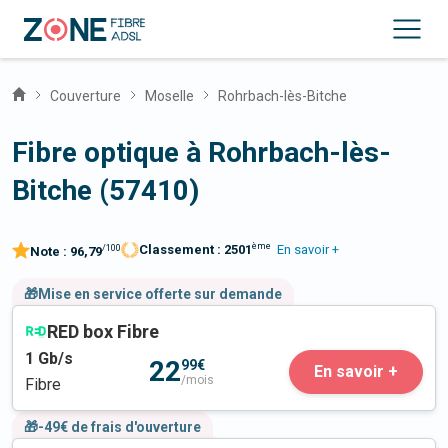
Couverture
Moselle
Rohrbach-lès-Bitche
Fibre optique à Rohrbach-lès-
Bitche (57410)
ème
Classement :
2501
En savoir +
/100
Note :
96,79
🎁Mise en service offerte sur demande
RED box Fibre
1
Gb/s
22
99€
En savoir +
/mois
Fibre
🎁-49€ de frais d'ouverture