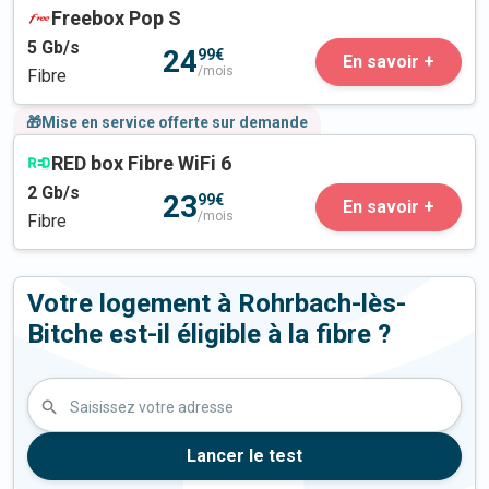
Freebox Pop S
5
Gb/s
24
99€
En savoir +
/mois
Fibre
🎁Mise en service offerte sur demande
RED box Fibre WiFi 6
2
Gb/s
23
99€
En savoir +
/mois
Fibre
Votre logement à Rohrbach-lès-
Bitche est-il éligible à la fibre ?
Saisissez votre adresse
Lancer le test