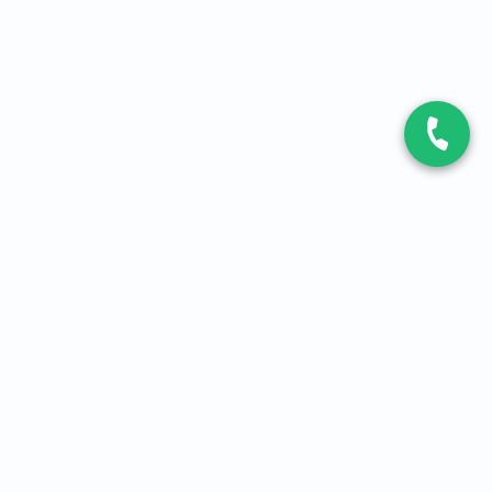
CONTACT
Contactez-nous
Expert fibre et 5G
01 86 76 06 08
4,2
sur
3093
avis, par Avis Vérifiés