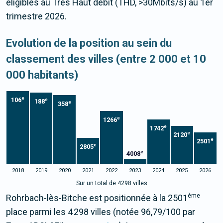
éligibles au Très Haut débit (THD, >30Mbits/s) au 1er
trimestre 2026.
Evolution de la position au sein du
classement des villes (entre 2 000 et 10
000 habitants)
e
106
e
188
e
358
e
1266
e
1742
e
2120
e
2501
e
2805
e
4008
2018
2019
2020
2021
2022
2023
2024
2025
2026
Sur un total de 4298 villes
ème
Rohrbach-lès-Bitche est positionnée à la 2501
place parmi les 4 298 villes (notée 96,79/100 par