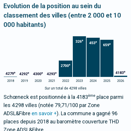
Evolution de la position au sein du
classement des villes (entre 2 000 et 10
000 habitants)
e
326
e
453
e
659
e
2700
e
4183
e
e
e
e
4279
4292
4300
4293
2018
2019
2020
2021
2022
2023
2024
2025
2026
Sur un total de 4298 villes
ème
Schœneck est positionnée à la 4183
place parmi
les 4 298 villes (notée 79,71/100 par Zone
ADSL&Fibre
en savoir +
). La commune a gagné 96
places depuis 2018 au baromètre couverture THD
Zone ADSL&Fibre.