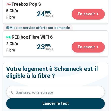
Freebox Pop S
5
Gb/s
24
99€
En savoir +
/mois
Fibre
🎁Mise en service offerte sur demande
RED box Fibre WiFi 6
2
Gb/s
23
99€
En savoir +
/mois
Fibre
Votre logement à Schœneck est-il
éligible à la fibre ?
Saisissez votre adresse
Lancer le test