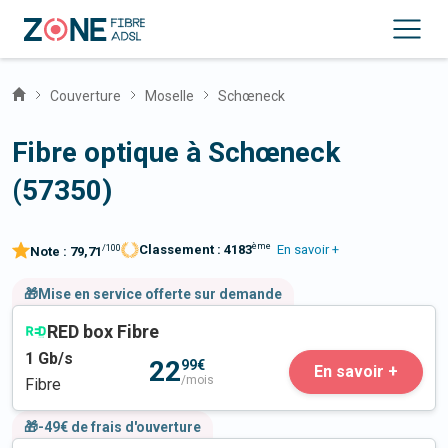
Couverture
Moselle
Schœneck
Fibre optique à Schœneck
(57350)
ème
Classement :
4183
En savoir +
/100
Note :
79,71
🎁Mise en service offerte sur demande
RED box Fibre
1
Gb/s
22
99€
En savoir +
/mois
Fibre
🎁-49€ de frais d'ouverture