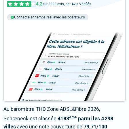
4,2
sur
3093
avis, par Avis Vérifiés
Connecté en temps réel avec les opérateurs
+6M tests chaque année
Multi-opérateurs
Au baromètre THD Zone ADSL&Fibre 2026,
ème
Schœneck est classée
4183
parmi les 4 298
villes
avec une note couverture de
79,71/100