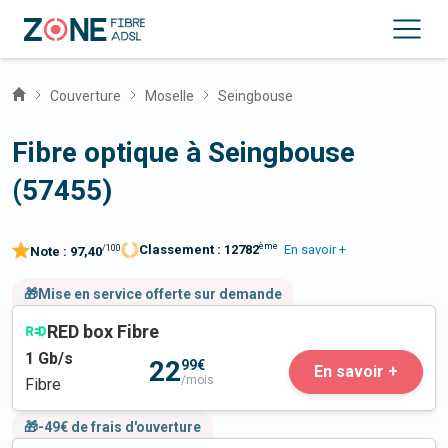
Couverture
Moselle
Seingbouse
Fibre optique à Seingbouse
(57455)
ème
Classement :
12782
En savoir +
/100
Note :
97,40
🎁Mise en service offerte sur demande
RED box Fibre
1
Gb/s
22
99€
En savoir +
/mois
Fibre
🎁-49€ de frais d'ouverture