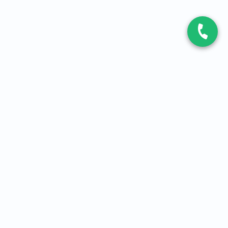
CONTACT
Contactez-nous
Expert fibre et 5G
01 86 76 06 08
4,2
sur
3093
avis, par Avis Vérifiés
À PROPOS