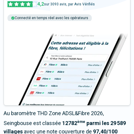
4,2
sur
3093
avis, par Avis Vérifiés
Connecté en temps réel avec les opérateurs
+6M tests chaque année
Multi-opérateurs
Au baromètre THD Zone ADSL&Fibre 2026,
ème
Seingbouse est classée
12782
parmi les 29 589
villages
avec une note couverture de
97,40/100