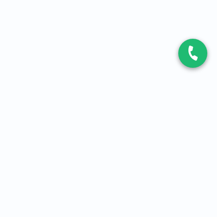
CONTACT
Contactez-nous
Expert fibre et 5G
01 86 76 06 08
4,2
sur
3093
avis, par Avis Vérifiés