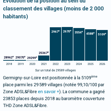
Evolution de la position au sein du
classement des villages (moins de 2 000
habitants)
e
e
2670
2967
e
3554
e
4588
e
5109
e
25367
e
e
28962
29070
e
29299
2018
2019
2020
2021
2022
2023
2024
2025
2026
Sur un total de 29589 villages
ème
Germigny-sur-Loire est positionnée à la 5109
place parmi les 29 589 villages (notée 99,10/100 par
Zone ADSL&Fibre
en savoir +
). La commune a gagné
23853 places depuis 2018 au baromètre couverture
THD Zone ADSL&Fibre.