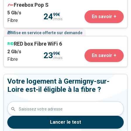
Freebox Pop S
5
Gb/s
24
99€
En savoir +
/mois
Fibre
🎁Mise en service offerte sur demande
RED box Fibre WiFi 6
2
Gb/s
23
99€
En savoir +
/mois
Fibre
Votre logement à Germigny-sur-
Loire est-il éligible à la fibre ?
Saisissez votre adresse
Lancer le test