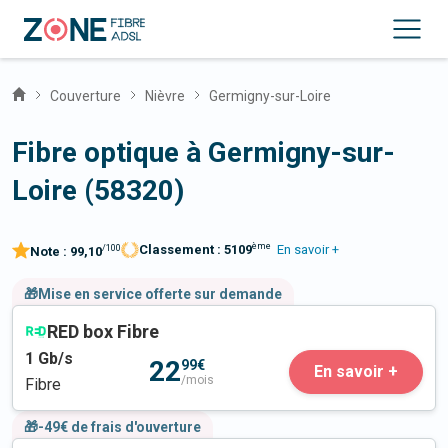
Couverture
Nièvre
Germigny-sur-Loire
Fibre optique à Germigny-sur-
Loire (58320)
ème
Classement :
5109
En savoir +
/100
Note :
99,10
🎁Mise en service offerte sur demande
RED box Fibre
1
Gb/s
22
99€
En savoir +
/mois
Fibre
🎁-49€ de frais d'ouverture