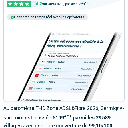
4,2
sur
3093
avis, par Avis Vérifiés
Connecté en temps réel avec les opérateurs
+6M tests chaque année
Multi-opérateurs
Au baromètre THD Zone ADSL&Fibre 2026, Germigny-
ème
sur-Loire est classée
5109
parmi les 29 589
villages
avec une note couverture de
99,10/100