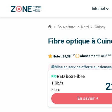
Internet
Couverture
Nord
Cuincy
Fibre optique à Cui
ème
Classement :
413
/100
Note :
99,38
🎁Mise en service offerte sur dema
RED box Fibre
1
Gb/s
2
Fibre
En savoir +