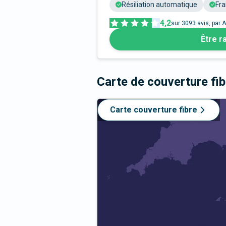
Résiliation automatique
Fra
4,2
sur
3093
avis, par A
Être r
Carte de couverture fi
Carte couverture fibre