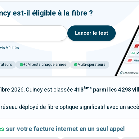
y est-il éligible à la fibre ?
Lancer le test
vis Vérifiés
rateurs
+6M tests chaque année
Multi-opérateurs
ème
bre 2026, Cuincy est classée
413
parmi les 4 298 vil
 réseau déployé de fibre optique significatif avec un ac
es
sur votre facture internet en un seul appel