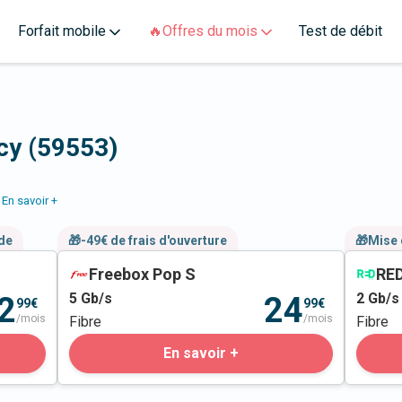
Forfait mobile
🔥Offres du mois
Test de débit
ncy (59553)
En savoir +
nde
🎁-49€ de frais d'ouverture
🎁Mise 
Freebox Pop S
RED
5
Gb/s
2
Gb/s
2
24
99€
99€
/mois
/mois
Fibre
Fibre
En savoir +