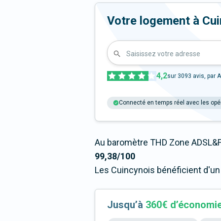
Votre logement à Cuinc
Saisissez votre adresse
4,2
sur
3093
avis, par A
Connecté en temps réel avec les opé
Au baromètre THD Zone ADSL&Fi
99,38/100
Les Cuincynois bénéficient d'un
Jusqu’à
360€ d’économi