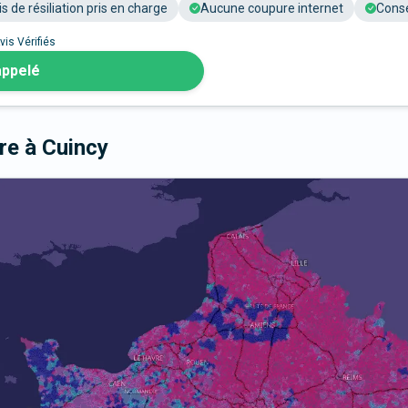
is de résiliation pris en charge
Aucune coupure internet
Conse
vis Vérifiés
appelé
bre
à Cuincy