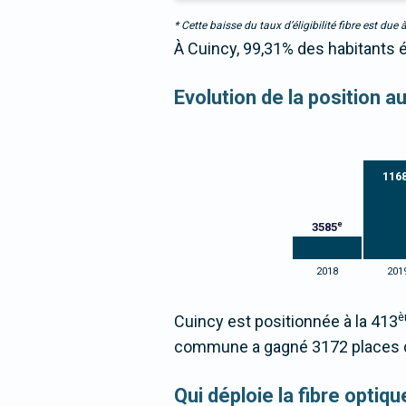
* Cette baisse du taux d’éligibilité fibre est 
À Cuincy, 99,31% des habitants é
Evolution de la position a
116
e
3585
2018
201
è
Cuincy est positionnée à la 413
commune a gagné 3172 places d
Qui déploie la fibre optiq