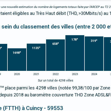
due à une nouvelle estimation du nombre de logements totaux faite par l’ARCEP au T2 
taient éligibles au Très Haut débit (THD, >30Mbits/s) au 
u sein du classement des villes (entre 2 000 
e
178
e
319
e
658
e
e
1135
8
e
1698
9
2020
2021
2022
2023
2024
Sur un total de 4298 villes
me
place parmi les 4 298 villes (notée 99,38/100 par Zon
epuis 2018 au baromètre couverture THD Zone ADSL&Fi
ue (FTTH) à Cuincy - 59553