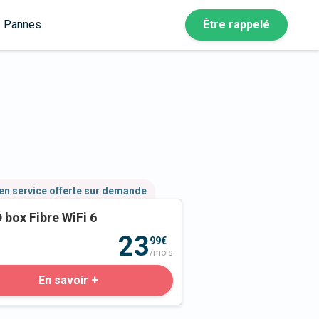
Pannes
Être rappelé
en service offerte sur demande
 box Fibre WiFi 6
23
99€
/mois
En savoir +