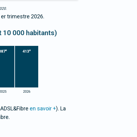
2020.
1er trimestre 2026.
et 10 000 habitants)
e
e
387
413
2025
2026
e ADSL&Fibre
en savoir +
). La
bre.