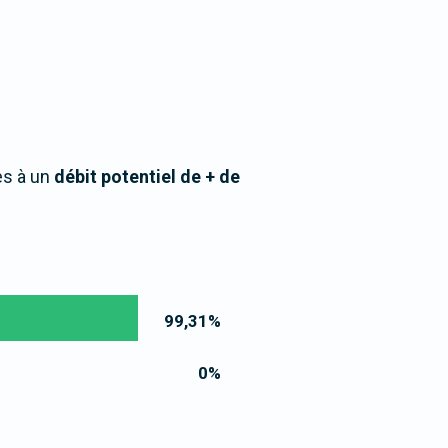
ès à un
débit potentiel de + de
99,31
%
0
%