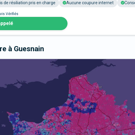
is de résiliation pris en charge
Aucune coupure internet
Conse
vis Vérifiés
appelé
bre
à Guesnain