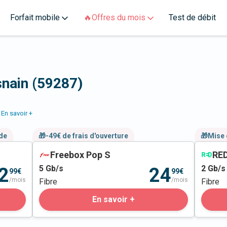
Forfait mobile
🔥Offres du mois
Test de débit
snain (59287)
En savoir +
nde
🎁-49€ de frais d'ouverture
🎁Mise 
Freebox Pop S
RED
5
Gb/s
2
Gb/s
2
24
99€
99€
/mois
/mois
Fibre
Fibre
En savoir +