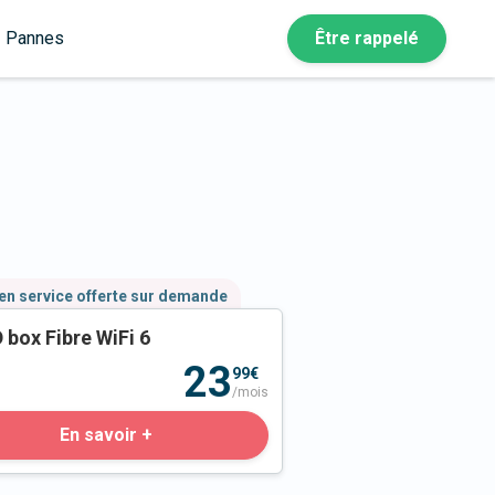
Pannes
Être rappelé
en service offerte sur demande
 box Fibre WiFi 6
23
99€
/mois
En savoir +