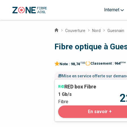
Internet
Couverture
Nord
Guesnain
Fibre optique à Gue
ème
Classement :
964
/100
Note :
98,74
🎁Mise en service offerte sur dema
RED box Fibre
1
Gb/s
2
Fibre
En savoir +