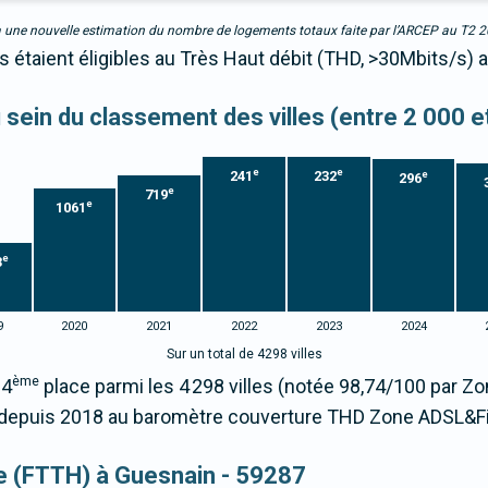
due à une nouvelle estimation du nombre de logements totaux faite par l’ARCEP au T2 
 étaient éligibles au Très Haut débit (THD, >30Mbits/s) a
u sein du classement des villes (entre 2 000 
e
e
241
232
e
296
e
719
e
1061
e
3
9
2020
2021
2022
2023
2024
Sur un total de 4298 villes
ème
64
place parmi les 4 298 villes (notée 98,74/100 par 
epuis 2018 au baromètre couverture THD Zone ADSL&Fi
que (FTTH) à Guesnain - 59287