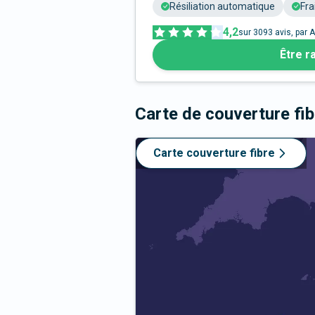
Résiliation automatique
Fra
4,2
sur
3093
avis, par A
Être r
Carte de couverture fi
Carte couverture fibre