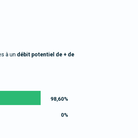
ès à un
débit potentiel de + de
98,60
%
0
%