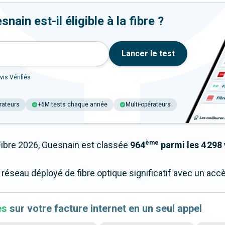
ain est-il éligible à la fibre ?
Lancer le test
vis Vérifiés
rateurs
+6M tests chaque année
Multi-opérateurs
ème
bre 2026, Guesnain est classée
964
parmi les 4 298 
 réseau déployé de fibre optique significatif avec un ac
es
sur votre facture internet en un seul appel