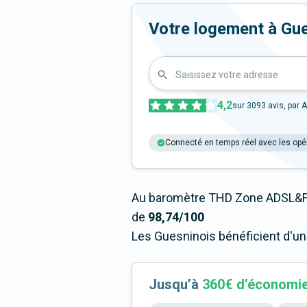
Votre logement à Guesn
Saisissez votre adresse
4,2
sur
3093
avis, par A
Connecté en temps réel avec les opé
Au baromètre THD Zone ADSL&Fi
de
98,74/100
Les Guesninois bénéficient d'un
Jusqu’à
360€ d’économi