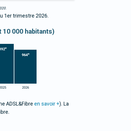
2020.
u 1er trimestre 2026.
et 10 000 habitants)
e
392
e
964
2025
2026
Zone ADSL&Fibre
en savoir +
). La
bre.