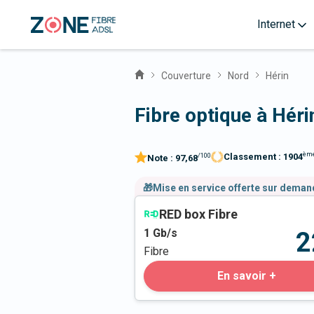
Internet
Couverture
Nord
Hérin
Fibre optique à Héri
èm
Classement :
1904
/100
Note :
97,68
🎁Mise en service offerte sur dema
RED box Fibre
1
Gb/s
2
Fibre
En savoir +