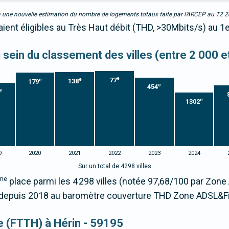
due à une nouvelle estimation du nombre de logements totaux faite par l’ARCEP au T2 
aient éligibles au Très Haut débit (THD, >30Mbits/s) au 1
u sein du classement des villes (entre 2 000 
e
77
e
e
138
179
e
454
e
e
1302
9
2020
2021
2022
2023
2024
Sur un total de 4298 villes
me
place parmi les 4 298 villes (notée 97,68/100 par Zon
epuis 2018 au baromètre couverture THD Zone ADSL&Fi
ue (FTTH) à Hérin - 59195