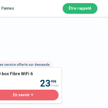
Pannes
Être rappelé
en service offerte sur demande
 box Fibre WiFi 6
23
99€
/mois
En savoir +