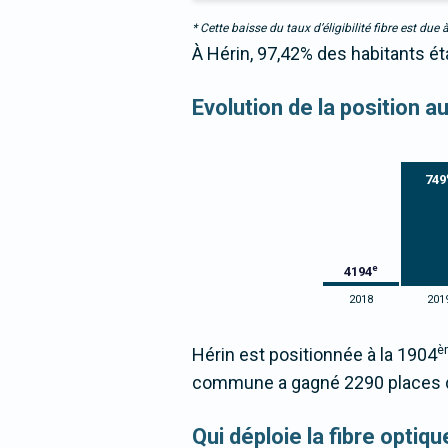
* Cette baisse du taux d’éligibilité fibre est 
À Hérin, 97,42% des habitants ét
Evolution de la position a
749
e
4194
2018
201
è
Hérin est positionnée à la 1904
commune a gagné 2290 places d
Qui déploie la fibre optiq