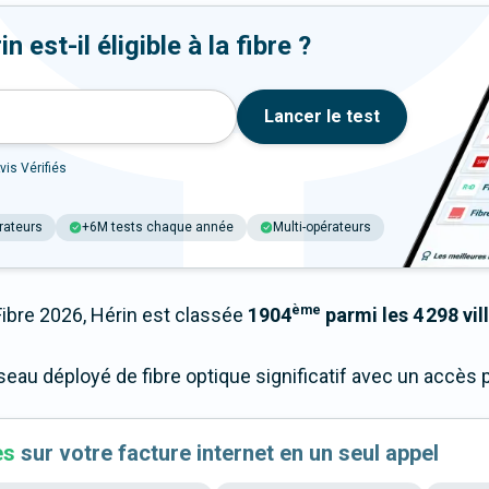
 est-il éligible à la fibre ?
Lancer le test
vis Vérifiés
rateurs
+6M tests chaque année
Multi-opérateurs
ème
bre 2026, Hérin est classée
1904
parmi les 4 298 vil
éseau déployé de fibre optique significatif avec un accè
es
sur votre facture internet en un seul appel