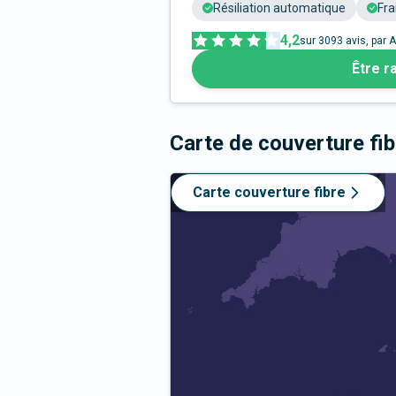
Résiliation automatique
Fra
4,2
sur
3093
avis, par A
Être r
Carte de couverture fi
Carte couverture fibre