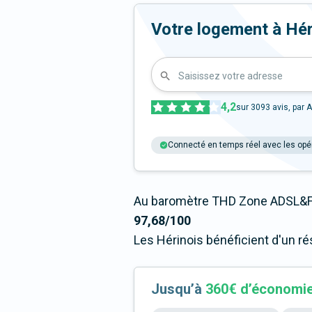
Votre logement à Hérin
Saisissez votre adresse
4,2
sur
3093
avis, par A
Connecté en temps réel avec les opé
Au baromètre THD Zone ADSL&Fi
97,68/100
Les Hérinois bénéficient d'un r
Jusqu’à
360€ d’économi