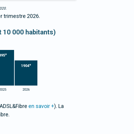
2020.
er trimestre 2026.
et 10 000 habitants)
e
895
e
1904
2025
2026
e ADSL&Fibre
en savoir +
). La
bre.