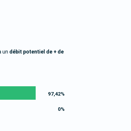
à un
débit potentiel de + de
97,42
%
0
%