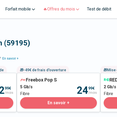
Forfait mobile
🔥Offres du mois
Test de débit
n (59195)
e
En savoir +
nde
🎁-49€ de frais d'ouverture
🎁Mise 
Freebox Pop S
RED
5
Gb/s
2
Gb/s
2
24
99€
99€
/mois
/mois
Fibre
Fibre
En savoir +