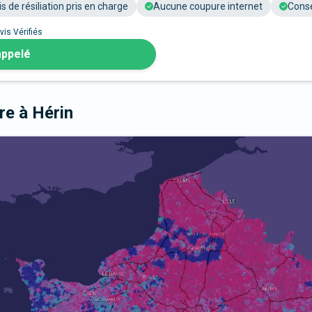
is de résiliation pris en charge
Aucune coupure internet
Conse
vis Vérifiés
appelé
bre
à Hérin