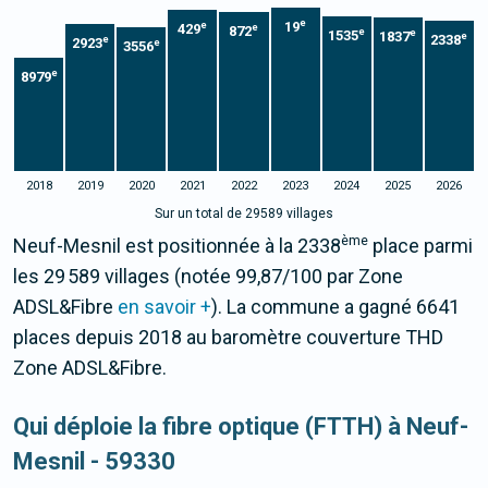
e
19
e
429
e
872
e
e
1535
1837
e
2338
e
2923
e
3556
e
8979
2018
2019
2020
2021
2022
2023
2024
2025
2026
Sur un total de 29589 villages
ème
Neuf-Mesnil est positionnée à la 2338
place parmi
les 29 589 villages (notée 99,87/100 par Zone
ADSL&Fibre
en savoir +
). La commune a gagné 6641
places depuis 2018 au baromètre couverture THD
Zone ADSL&Fibre.
Qui déploie la fibre optique (FTTH) à Neuf-
Mesnil - 59330