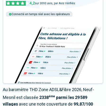
4,2
sur
3093
avis, par Avis Vérifiés
Connecté en temps réel avec les opérateurs
+6M tests chaque année
Multi-opérateurs
Au baromètre THD Zone ADSL&Fibre 2026, Neuf-
ème
Mesnil est classée
2338
parmi les 29 589
villages
avec une note couverture de
99,87/100