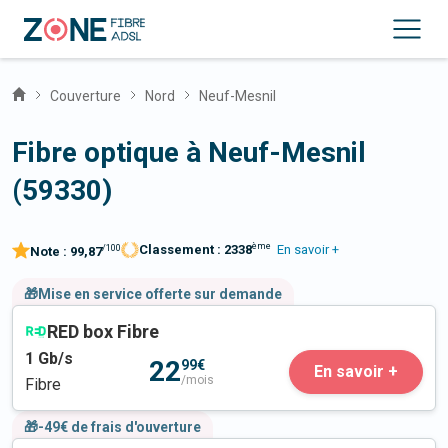
Couverture
Nord
Neuf-Mesnil
Fibre optique à Neuf-Mesnil
(59330)
ème
Classement :
2338
En savoir +
/100
Note :
99,87
🎁Mise en service offerte sur demande
RED box Fibre
1
Gb/s
22
99€
En savoir +
/mois
Fibre
🎁-49€ de frais d'ouverture