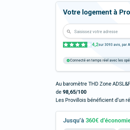
Votre logement à Provil
Saisissez votre adresse
4,2
sur
3093
avis, par A
Connecté en temps réel avec les opé
Au baromètre THD Zone ADSL&Fib
de
98,65/100
Les Provillois bénéficient d'un 
Jusqu’à
360€ d’économi