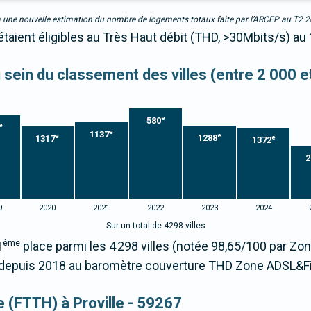
due à une nouvelle estimation du nombre de logements totaux faite par l’ARCEP au T2 
étaient éligibles au Très Haut débit (THD, >30Mbits/s) au
u sein du classement des villes (entre 2 000 
e
580
e
e
1137
e
e
1288
1317
e
1372
2
9
2020
2021
2022
2023
2024
Sur un total de 4298 villes
ème
1
place parmi les 4 298 villes (notée 98,65/100 par Z
epuis 2018 au baromètre couverture THD Zone ADSL&Fi
ue (FTTH) à Proville - 59267