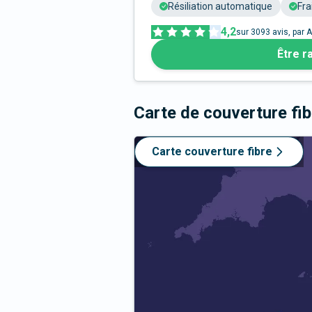
Résiliation automatique
Fra
4,2
sur
3093
avis, par A
Être r
Carte de couverture fi
Carte couverture fibre