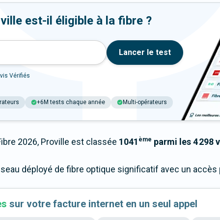
le est-il éligible à la fibre ?
Lancer le test
vis Vérifiés
rateurs
+6M tests chaque année
Multi-opérateurs
ème
re 2026, Proville est classée
1041
parmi les 4 298 v
réseau déployé de fibre optique significatif avec un acc
es
sur votre facture internet en un seul appel