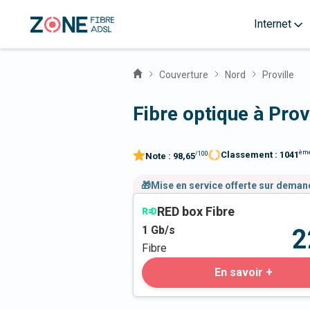
Internet
Couverture
Nord
Proville
Fibre optique à Prov
èm
Classement :
1041
/100
Note :
98,65
🎁Mise en service offerte sur dema
RED box Fibre
1
Gb/s
2
Fibre
En savoir +