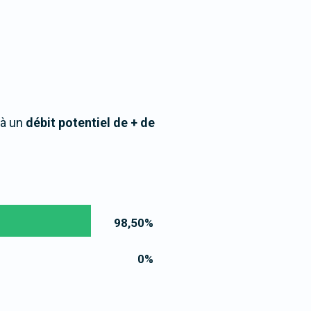
 à un
débit potentiel de + de
98,50
%
0
%