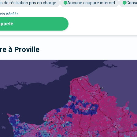
is de résiliation pris en charge
Aucune coupure internet
Conse
vis Vérifiés
appelé
bre
à Proville