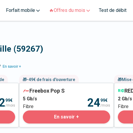
Forfait mobile
🔥Offres du mois
Test de débit
ille (59267)
e
En savoir +
nde
🎁-49€ de frais d'ouverture
🎁Mise 
Freebox Pop S
RED
5
Gb/s
2
Gb/s
2
24
99€
99€
/mois
/mois
Fibre
Fibre
En savoir +