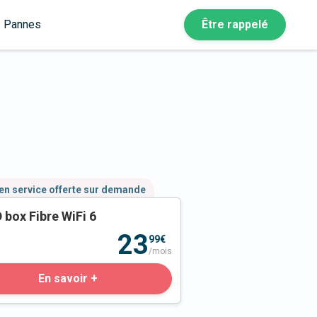
Pannes
Être rappelé
en service offerte sur demande
 box Fibre WiFi 6
23
99€
/mois
En savoir +