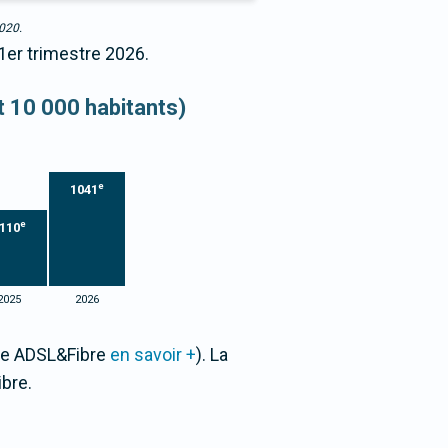
2020.
 1er trimestre 2026.
et 10 000 habitants)
e
1041
e
110
2025
2026
one ADSL&Fibre
en savoir +
). La
bre.