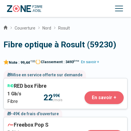
Couverture
Nord
Rosult
Fibre optique à Rosult (59230)
ème
Classement :
3493
En savoir +
/100
Note :
99,44
🎁Mise en service offerte sur demande
RED box Fibre
1
Gb/s
22
99€
En savoir +
/mois
Fibre
🎁-49€ de frais d'ouverture
Freebox Pop S