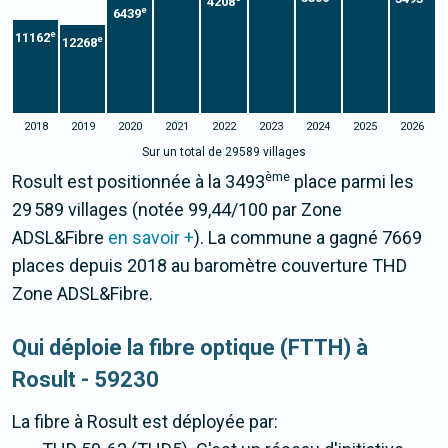
4208
e
6439
e
11162
e
12268
2018
2019
2020
2021
2022
2023
2024
2025
2026
Sur un total de 29589 villages
ème
Rosult est positionnée à la 3493
place parmi les
29 589 villages (notée 99,44/100 par Zone
ADSL&Fibre
en savoir +
). La commune a gagné 7669
places depuis 2018 au baromètre couverture THD
Zone ADSL&Fibre.
Qui déploie la fibre optique (FTTH) à
Rosult - 59230
La fibre
à Rosult
est déployée par: