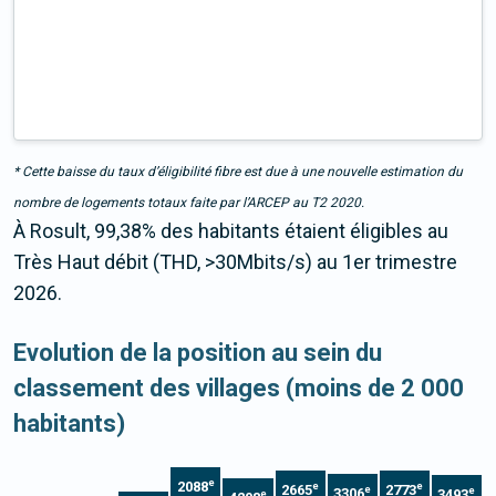
* Cette baisse du taux d’éligibilité fibre est due à une nouvelle estimation du
nombre de logements totaux faite par l’ARCEP au T2 2020.
À Rosult, 99,38% des habitants étaient éligibles au
Très Haut débit (THD, >30Mbits/s) au 1er trimestre
2026.
Evolution de la position au sein du
classement des villages (moins de 2 000
habitants)
e
2088
e
e
2665
2773
e
e
3306
3493
e