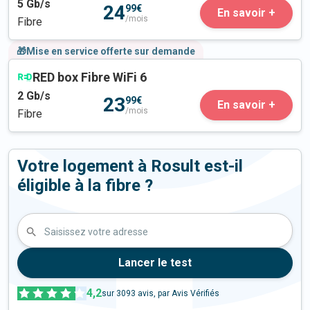
5
Gb/s
24
99€
En savoir +
/mois
Fibre
🎁Mise en service offerte sur demande
RED box Fibre WiFi 6
2
Gb/s
23
99€
En savoir +
/mois
Fibre
Votre logement à Rosult est-il
éligible à la fibre ?
Saisissez votre adresse
Lancer le test
4,2
sur
3093
avis, par Avis Vérifiés