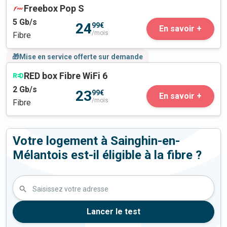
Freebox Pop S
5
Gb/s
24
99€
En savoir +
/mois
Fibre
🎁Mise en service offerte sur demande
RED box Fibre WiFi 6
2
Gb/s
23
99€
En savoir +
/mois
Fibre
Votre logement à Sainghin-en-
Mélantois est-il éligible à la fibre ?
Saisissez votre adresse
Lancer le test