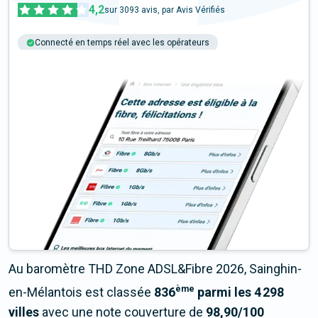
4,2
sur
3093
avis, par Avis Vérifiés
Connecté en temps réel avec les opérateurs
+6M tests chaque année
Multi-opérateurs
Au baromètre THD Zone ADSL&Fibre 2026, Sainghin-
ème
en-Mélantois est classée
836
parmi les 4 298
villes
avec une note couverture de
98,90/100