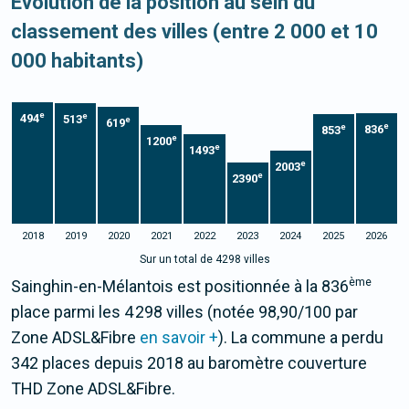
Evolution de la position au sein du
classement des villes (entre 2 000 et 10
000 habitants)
e
e
494
513
e
619
e
e
836
853
e
1200
e
1493
e
2003
e
2390
2018
2019
2020
2021
2022
2023
2024
2025
2026
Sur un total de 4298 villes
ème
Sainghin-en-Mélantois est positionnée à la 836
place parmi les 4 298 villes (notée 98,90/100 par
Zone ADSL&Fibre
en savoir +
). La commune a perdu
342 places depuis 2018 au baromètre couverture
THD Zone ADSL&Fibre.