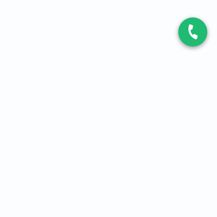
CONTACT
Contactez-nous
Expert fibre et 5G
01 86 76 06 08
4,2
sur
3093
avis, par Avis Vérifiés
À PROPOS