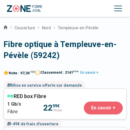
Couverture
Nord
Templeuve-en-Pévèle
Fibre optique à Templeuve-en-
Pévèle (59242)
ème
Classement :
2141
En savoir +
/100
Note :
97,36
🎁Mise en service offerte sur demande
RED box Fibre
1
Gb/s
22
99€
En savoir +
/mois
Fibre
🎁-49€ de frais d'ouverture