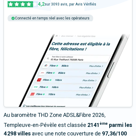
4,2
sur
3093
avis, par Avis Vérifiés
Connecté en temps réel avec les opérateurs
+6M tests chaque année
Multi-opérateurs
Au baromètre THD Zone ADSL&Fibre 2026,
ème
Templeuve-en-Pévèle est classée
2141
parmi les
4 298 villes
avec une note couverture de
97,36/100