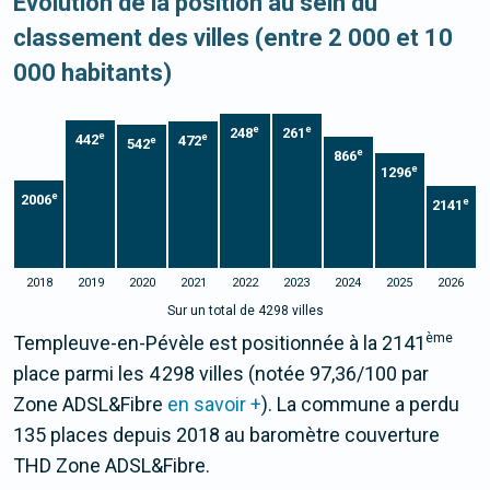
Evolution de la position au sein du
classement des villes (entre 2 000 et 10
000 habitants)
e
e
248
261
e
e
442
472
e
542
e
866
e
1296
e
2006
e
2141
2018
2019
2020
2021
2022
2023
2024
2025
2026
Sur un total de 4298 villes
ème
Templeuve-en-Pévèle est positionnée à la 2141
place parmi les 4 298 villes (notée 97,36/100 par
Zone ADSL&Fibre
en savoir +
). La commune a perdu
135 places depuis 2018 au baromètre couverture
THD Zone ADSL&Fibre.