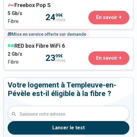
Freebox Pop S
5
Gb/s
24
99€
En savoir +
/mois
Fibre
🎁Mise en service offerte sur demande
RED box Fibre WiFi 6
2
Gb/s
23
99€
En savoir +
/mois
Fibre
Votre logement à Templeuve-en-
Pévèle est-il éligible à la fibre ?
Saisissez votre adresse
Lancer le test