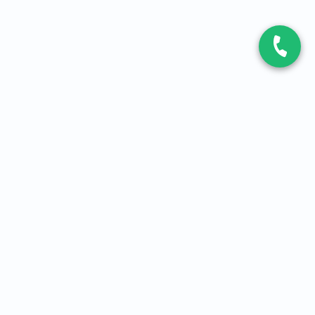
CONTACT
Contactez-nous
Expert fibre et 5G
01 86 76 06 08
4,2
sur
3093
avis, par Avis Vérifiés
À PROPOS