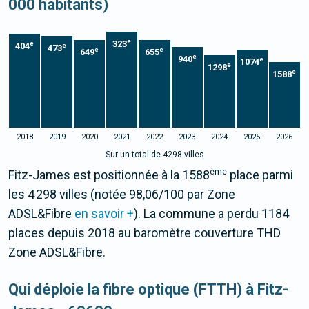
000 habitants)
e
323
e
404
e
473
e
e
649
655
e
940
e
1074
e
1298
e
1588
2018
2019
2020
2021
2022
2023
2024
2025
2026
Sur un total de 4298 villes
ème
Fitz-James est positionnée à la 1588
place parmi
les 4 298 villes (notée 98,06/100 par Zone
ADSL&Fibre
en savoir +
). La commune a perdu 1184
places depuis 2018 au baromètre couverture THD
Zone ADSL&Fibre.
Qui déploie la fibre optique (FTTH) à Fitz-