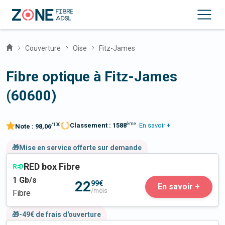
Couverture
Oise
Fitz-James
Fibre optique à Fitz-James
(60600)
ème
Classement :
1588
En savoir +
/100
Note :
98,06
🎁Mise en service offerte sur demande
RED box Fibre
1
Gb/s
22
99€
En savoir +
/mois
Fibre
🎁-49€ de frais d'ouverture