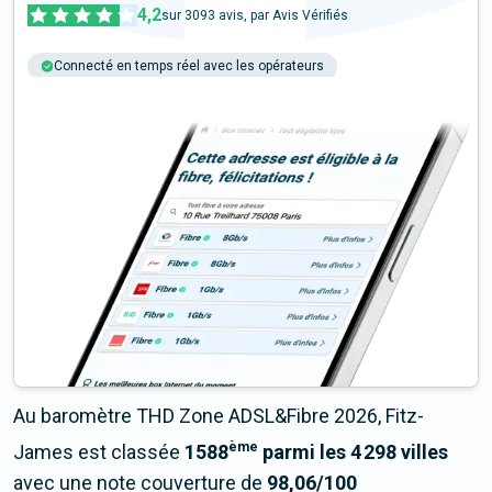
4,2
sur
3093
avis, par Avis Vérifiés
Connecté en temps réel avec les opérateurs
+6M tests chaque année
Multi-opérateurs
Au baromètre THD Zone ADSL&Fibre 2026, Fitz-
ème
James est classée
1588
parmi les 4 298 villes
avec une note couverture de
98,06/100