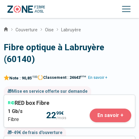
Couverture
Oise
Labruyère
Fibre optique à Labruyère
(60140)
ème
Classement :
24643
En savoir +
/100
Note :
90,85
🎁Mise en service offerte sur demande
RED box Fibre
1
Gb/s
22
99€
En savoir +
/mois
Fibre
🎁-49€ de frais d'ouverture