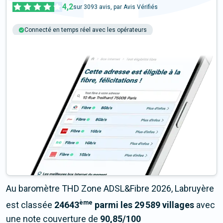
4,2
sur
3093
avis, par Avis Vérifiés
Connecté en temps réel avec les opérateurs
+6M tests chaque année
Multi-opérateurs
Au baromètre THD Zone ADSL&Fibre 2026, Labruyère
ème
est classée
24643
parmi les 29 589 villages
avec
une note couverture de
90,85/100