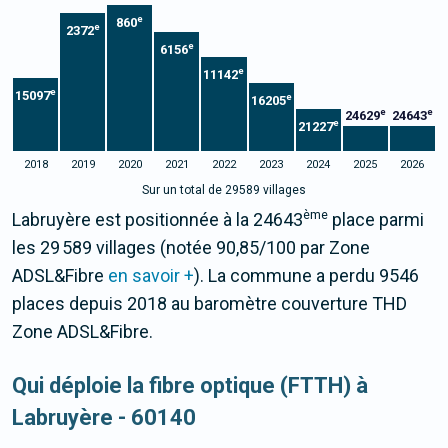
e
860
e
2372
e
6156
e
11142
e
15097
e
16205
e
e
24629
24643
e
21227
2018
2019
2020
2021
2022
2023
2024
2025
2026
Sur un total de 29589 villages
ème
Labruyère est positionnée à la 24643
place parmi
les 29 589 villages (notée 90,85/100 par Zone
ADSL&Fibre
en savoir +
). La commune a perdu 9546
places depuis 2018 au baromètre couverture THD
Zone ADSL&Fibre.
Qui déploie la fibre optique (FTTH) à
Labruyère - 60140