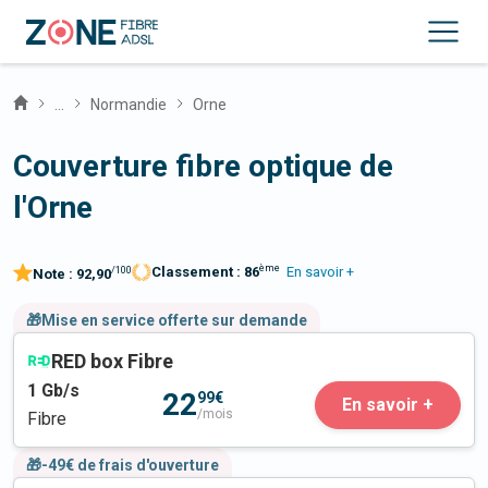
...
Normandie
Orne
Couverture fibre optique de
l'Orne
ème
Classement :
86
En savoir +
/100
Note :
92,90
🎁Mise en service offerte sur demande
RED box Fibre
1
Gb/s
22
99€
En savoir +
/mois
Fibre
🎁-49€ de frais d'ouverture