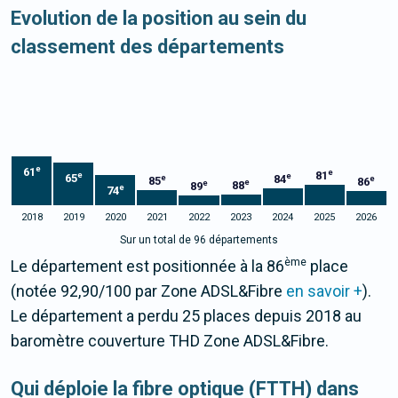
Evolution de la position au sein du
classement des départements
e
61
e
81
e
e
65
84
e
e
85
86
e
e
88
89
e
74
2018
2019
2020
2021
2022
2023
2024
2025
2026
Sur un total de 96 départements
ème
Le département est positionnée à la 86
place
(notée 92,90/100 par Zone ADSL&Fibre
en savoir +
).
Le département a perdu 25 places depuis 2018 au
baromètre couverture THD Zone ADSL&Fibre.
Qui déploie la fibre optique (FTTH) dans