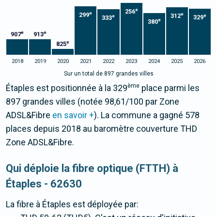
e
256
e
299
e
312
e
e
329
333
e
380
e
e
907
913
e
825
2018
2019
2020
2021
2022
2023
2024
2025
2026
Sur un total de 897 grandes villes
ème
Étaples est positionnée à la 329
place parmi les
897 grandes villes (notée 98,61/100 par Zone
ADSL&Fibre
en savoir +
). La commune a gagné 578
places depuis 2018 au baromètre couverture THD
Zone ADSL&Fibre.
Qui déploie la fibre optique (FTTH) à
Étaples - 62630
La fibre
à Étaples
est déployée par: