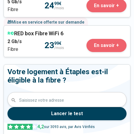
5
Gb/s
24
99€
En savoir +
/mois
Fibre
🎁Mise en service offerte sur demande
RED box Fibre WiFi 6
2
Gb/s
23
99€
En savoir +
/mois
Fibre
Votre logement à Étaples est-il
éligible à la fibre ?
Saisissez votre adresse
Lancer le test
4,2
sur
3093
avis, par Avis Vérifiés