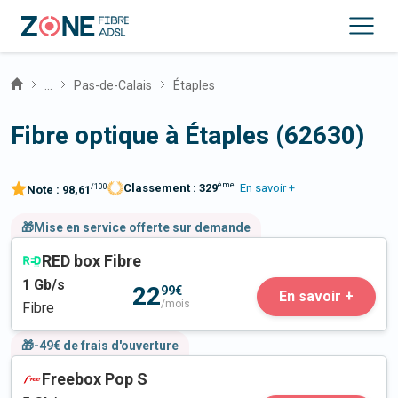
...
Pas-de-Calais
Étaples
Fibre optique à Étaples (62630)
ème
Classement :
329
En savoir +
/100
Note :
98,61
🎁Mise en service offerte sur demande
RED box Fibre
1
Gb/s
22
99€
En savoir +
/mois
Fibre
🎁-49€ de frais d'ouverture
Freebox Pop S