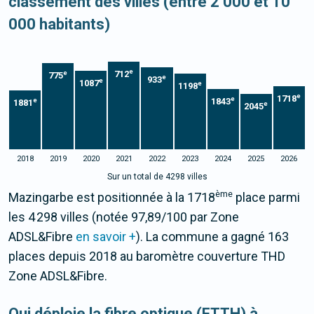
classement des villes (entre 2 000 et 10
000 habitants)
e
712
e
775
e
933
e
1087
e
1198
e
1718
e
1843
e
1881
e
2045
2018
2019
2020
2021
2022
2023
2024
2025
2026
Sur un total de 4298 villes
ème
Mazingarbe est positionnée à la 1718
place parmi
les 4 298 villes (notée 97,89/100 par Zone
ADSL&Fibre
en savoir +
). La commune a gagné 163
places depuis 2018 au baromètre couverture THD
Zone ADSL&Fibre.
Qui déploie la fibre optique (FTTH) à