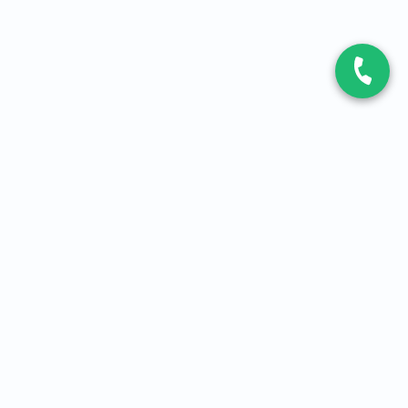
CONTACT
Contactez-nous
Expert fibre et 5G
01 86 76 06 08
4,2
sur
3093
avis, par Avis Vérifiés
À PROPOS