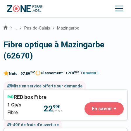
...
Pas-de-Calais
Mazingarbe
Fibre optique à Mazingarbe
(62670)
ème
Classement :
1718
En savoir +
/100
Note :
97,89
🎁Mise en service offerte sur demande
RED box Fibre
1
Gb/s
22
99€
En savoir +
/mois
Fibre
🎁-49€ de frais d'ouverture