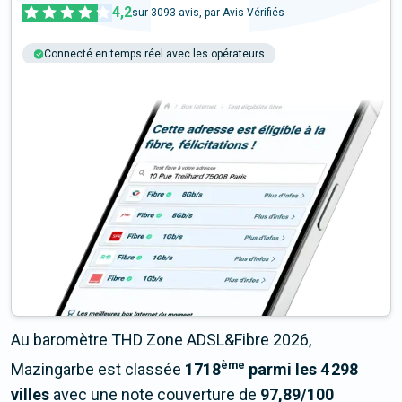
4,2
sur
3093
avis, par Avis Vérifiés
Connecté en temps réel avec les opérateurs
+6M tests chaque année
Multi-opérateurs
Au baromètre THD Zone ADSL&Fibre 2026,
ème
Mazingarbe est classée
1718
parmi les 4 298
villes
avec une note couverture de
97,89/100