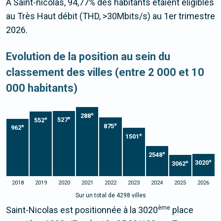
À Saint-nicolas, 94,77% des habitants étaient éligibles
au Très Haut débit (THD, >30Mbits/s) au 1er trimestre
2026.
Evolution de la position au sein du
classement des villes (entre 2 000 et 10
000 habitants)
e
288
e
e
527
552
e
875
e
962
e
1501
e
2548
e
3020
e
3062
2018
2019
2020
2021
2022
2023
2024
2025
2026
Sur un total de 4298 villes
ème
Saint-Nicolas est positionnée à la 3020
place