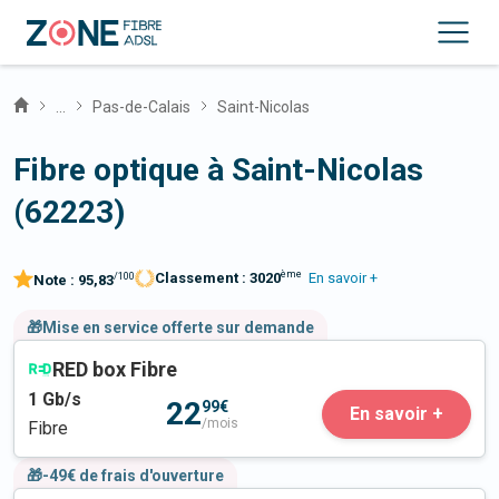
...
Pas-de-Calais
Saint-Nicolas
Fibre optique à Saint-Nicolas
(62223)
ème
Classement :
3020
En savoir +
/100
Note :
95,83
🎁Mise en service offerte sur demande
RED box Fibre
1
Gb/s
22
99€
En savoir +
/mois
Fibre
🎁-49€ de frais d'ouverture