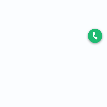
CONTACT
Contactez-nous
Expert fibre et 5G
01 86 76 06 08
4,2
sur
3093
avis, par Avis Vérifiés