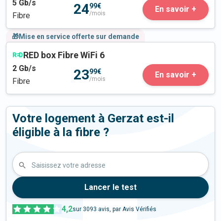
5
Gb/s
24
99€
En savoir +
/mois
Fibre
🎁Mise en service offerte sur demande
RED box Fibre WiFi 6
2
Gb/s
23
99€
En savoir +
/mois
Fibre
Votre logement à Gerzat est-il
éligible à la fibre ?
Saisissez votre adresse
Lancer le test
4,2
sur
3093
avis, par Avis Vérifiés