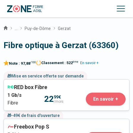
...
Puy-de-Dôme
Gerzat
Fibre optique à Gerzat (63360)
ème
Classement :
522
En savoir +
/100
Note :
97,88
🎁Mise en service offerte sur demande
RED box Fibre
1
Gb/s
22
99€
En savoir +
/mois
Fibre
🎁-49€ de frais d'ouverture
Freebox Pop S