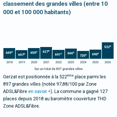
classement des grandes villes (entre 10
000 et 100 000 habitants)
e
522
e
627
e
e
649
650
e
666
e
e
690
e
691
697
e
720
2018
2019
2020
2021
2022
2023
2024
2025
2026
Sur un total de 897 grandes villes
ème
Gerzat est positionnée à la 522
place parmi les
897 grandes villes (notée 97,88/100 par Zone
ADSL&Fibre
en savoir +
). La commune a gagné 127
places depuis 2018 au baromètre couverture THD
Zone ADSL&Fibre.