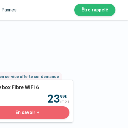
Pannes
Être rappelé
en service offerte sur demande
 box Fibre WiFi 6
23
99€
/mois
En savoir +