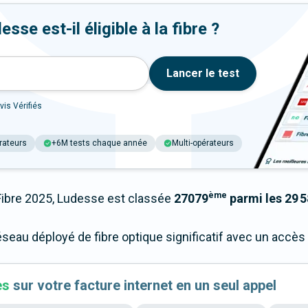
se est-il éligible à la fibre ?
Lancer le test
vis Vérifiés
rateurs
+6M tests chaque année
Multi-opérateurs
ème
bre 2025, Ludesse est classée
27079
parmi les 29 5
éseau déployé de fibre optique significatif avec un accè
es
sur votre facture internet en un seul appel