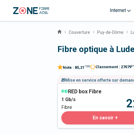
Internet
Couverture
Puy-de-Dôme
L
Fibre optique à Lud
è
Classement :
27079
/100
Note :
85,21
🎁Mise en service offerte sur dema
RED box Fibre
1
Gb/s
2
Fibre
En savoir +