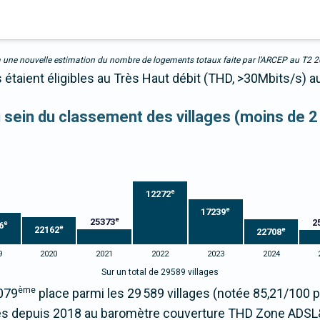
due à une nouvelle estimation du nombre de logements totaux faite par l’ARCEP au T2 
 étaient éligibles au Très Haut débit (THD, >30Mbits/s) 
au sein du classement des villages (moins de 2
e
12272
e
17239
e
25373
2
e
6
e
22162
e
22708
9
2020
2021
2022
2023
2024
Sur un total de 29589 villages
ème
7079
place parmi les 29 589 villages (notée 85,21/100
s depuis 2018 au baromètre couverture THD Zone ADSL&