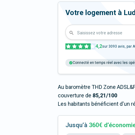
Votre logement à Ludes
Saisissez votre adresse
4,2
sur
3093
avis, par A
Connecté en temps réel avec les opé
Au baromètre THD Zone ADSL&Fi
couverture de
85,21/100
Les habitants bénéficient d'un r
Jusqu’à
360€ d’économi