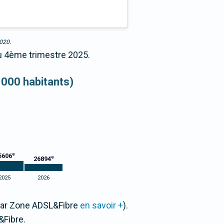
2020.
au 4ème trimestre 2025.
 000 habitants)
e
5606
e
26894
2025
2026
 par Zone ADSL&Fibre
en savoir +
).
Fibre.