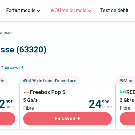
Forfait mobile
🔥Offres du mois
Test de débit
udesse
esse (63320)
me
En savoir +
nde
🎁-49€ de frais d'ouverture
🎁Mise 
Freebox Pop S
RED
5
Gb/s
2
Gb/s
2
24
99€
99€
/mois
/mois
Fibre
Fibre
En savoir +