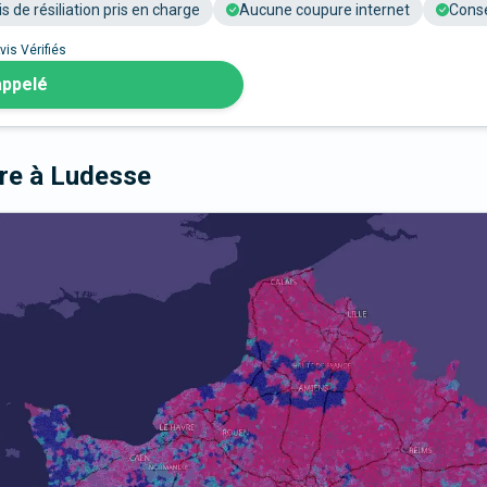
is de résiliation pris en charge
Aucune coupure internet
Conse
vis Vérifiés
appelé
bre
à Ludesse