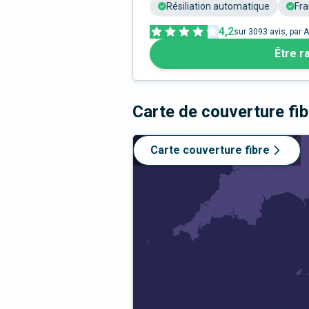
Résiliation automatique
Fra
4,2
sur
3093
avis, par A
Être r
Carte de couverture fi
Carte couverture fibre