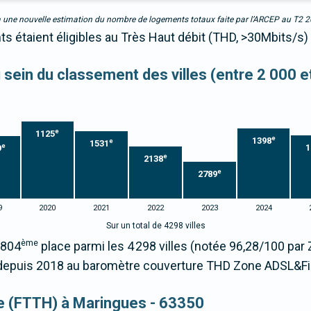
due à une nouvelle estimation du nombre de logements totaux faite par l’ARCEP au T2 
s étaient éligibles au Très Haut débit (THD, >30Mbits/s)
u sein du classement des villes (entre 2 000 
e
1125
e
1398
e
1531
e
1
9
e
2138
e
2789
9
2020
2021
2022
2023
2024
Sur un total de 4298 villes
ème
2804
place parmi les 4 298 villes (notée 96,28/100 pa
epuis 2018 au baromètre couverture THD Zone ADSL&Fi
que (FTTH) à Maringues - 63350