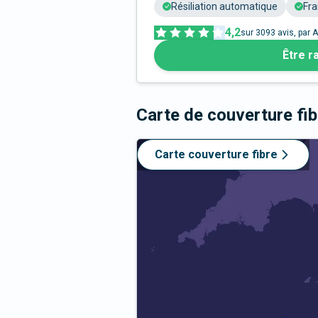
Résiliation automatique
Fra
4,2
sur
3093
avis, par A
Être r
Carte de couverture fi
Carte couverture fibre