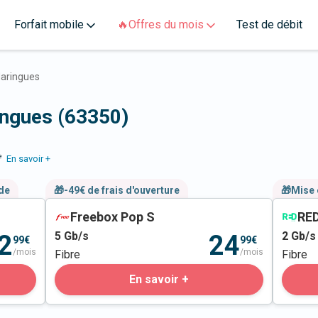
Forfait mobile
🔥Offres du mois
Test de débit
aringues
ingues (63350)
e
En savoir +
nde
🎁-49€ de frais d'ouverture
🎁Mise 
Freebox Pop S
RED
5
Gb/s
2
Gb/s
2
24
99€
99€
/mois
/mois
Fibre
Fibre
En savoir +