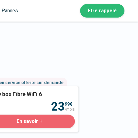
Pannes
Être rappelé
en service offerte sur demande
 box Fibre WiFi 6
23
99€
/mois
En savoir +