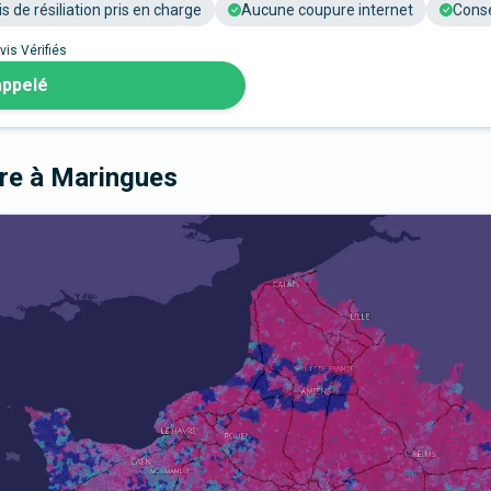
is de résiliation pris en charge
Aucune coupure internet
Conse
vis Vérifiés
appelé
bre
à Maringues