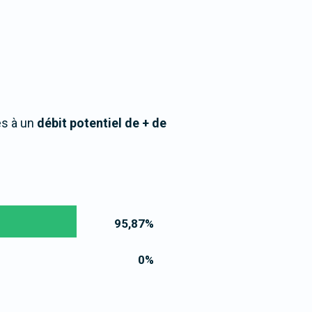
ès à un
débit potentiel de + de
95,87
%
0
%