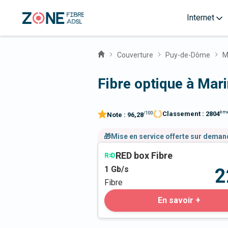
Internet
Couverture
Puy-de-Dôme
M
Fibre optique à Mar
èm
Classement :
2804
/100
Note :
96,28
🎁Mise en service offerte sur dema
RED box Fibre
1
Gb/s
2
Fibre
En savoir +