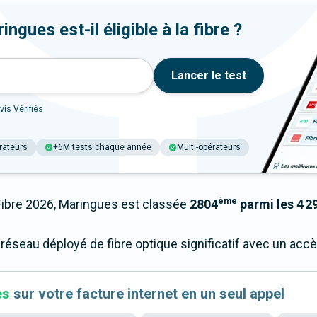
gues est-il éligible à la fibre ?
Lancer le test
vis Vérifiés
rateurs
+6M tests chaque année
Multi-opérateurs
ème
bre 2026, Maringues est classée
2804
parmi les 4 29
 réseau déployé de fibre optique significatif avec un ac
es
sur votre facture internet en un seul appel