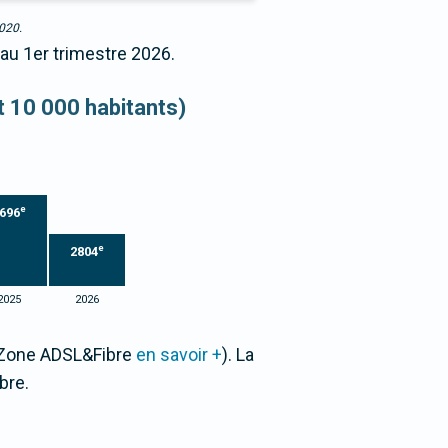
2020.
 au 1er trimestre 2026.
et 10 000 habitants)
e
696
e
2804
2025
2026
r Zone ADSL&Fibre
en savoir +
). La
bre.