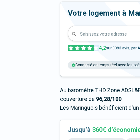
Votre logement à Marin
Saisissez votre adresse
4,2
sur
3093
avis, par A
Connecté en temps réel avec les opé
Au baromètre THD Zone ADSL&Fi
couverture de
96,28/100
Les Maringuois bénéficient d'un
Jusqu’à
360€ d’économi