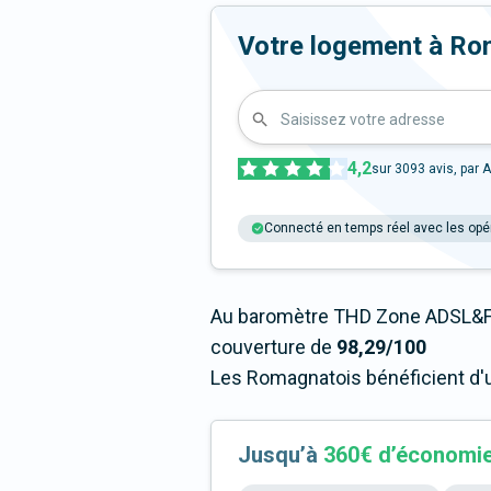
Votre logement à Roma
Saisissez votre adresse
4,2
sur
3093
avis, par A
Connecté en temps réel avec les opé
Au baromètre THD Zone ADSL&F
couverture de
98,29/100
Les Romagnatois bénéficient d'u
Jusqu’à
360€ d’économi