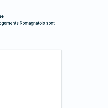
ue
.
s logements Romagnatois sont