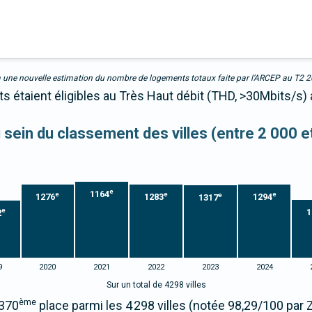
due à une nouvelle estimation du nombre de logements totaux faite par l’ARCEP au T2 
 étaient éligibles au Très Haut débit (THD, >30Mbits/s) 
u sein du classement des villes (entre 2 000 
e
1164
e
e
e
e
1276
1283
1294
1317
e
1
2
9
2020
2021
2022
2023
2024
Sur un total de 4298 villes
ème
1370
place parmi les 4 298 villes (notée 98,29/100 pa