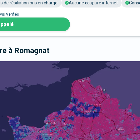
is de résiliation pris en charge
Aucune coupure internet
Conse
vis Vérifiés
appelé
bre
à Romagnat