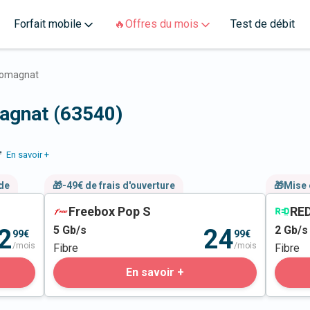
Forfait mobile
🔥Offres du mois
Test de débit
omagnat
magnat (63540)
e
En savoir +
nde
🎁-49€ de frais d'ouverture
🎁Mise 
Freebox Pop S
RED
5
Gb/s
2
Gb/s
2
24
99€
99€
/mois
/mois
Fibre
Fibre
En savoir +