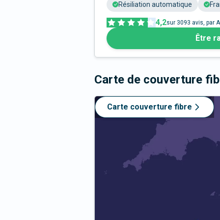
Résiliation automatique
Fra
4,2
sur
3093
avis, par A
Être r
Carte de couverture fi
Carte couverture fibre