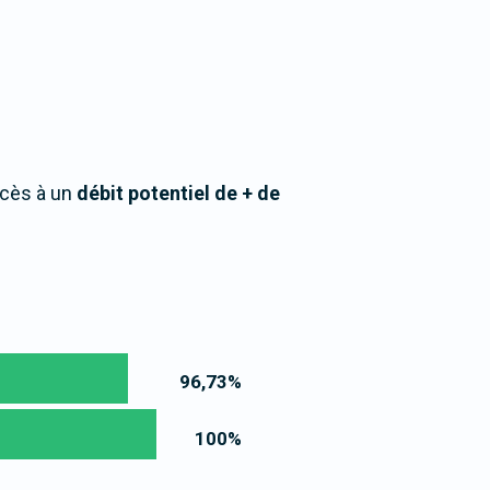
ccès à un
débit potentiel de + de
96,73
%
100
%