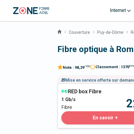
Internet
Couverture
Puy-de-Dôme
R
Fibre optique à Ro
èm
Classement :
1370
/100
Note :
98,29
🎁Mise en service offerte sur dema
RED box Fibre
1
Gb/s
2
Fibre
En savoir +