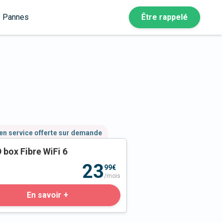
Pannes
Être rappelé
en service offerte sur demande
 box Fibre WiFi 6
23
99€
/mois
En savoir +