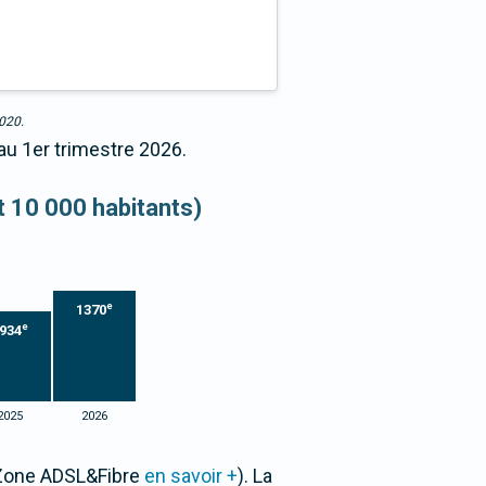
2020.
au 1er trimestre 2026.
et 10 000 habitants)
e
1370
e
934
2025
2026
r Zone ADSL&Fibre
en savoir +
). La