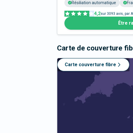
Résiliation automatique
Fra
4,2
sur
3093
avis, par A
Être r
Carte de couverture fi
Carte couverture fibre