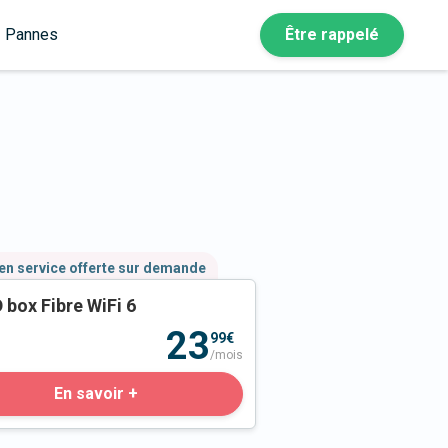
Pannes
Être rappelé
en service offerte sur demande
 box Fibre WiFi 6
23
99€
/mois
En savoir +