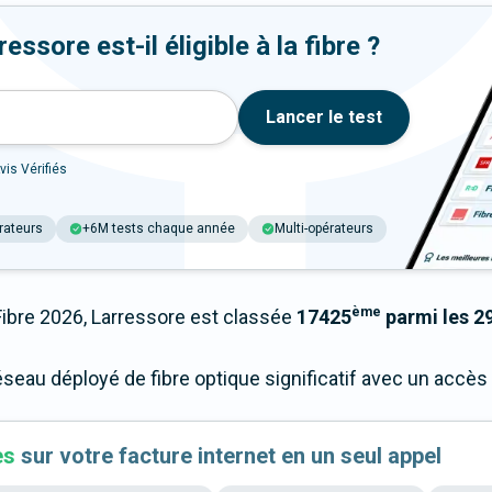
ssore est-il éligible à la fibre ?
Lancer le test
vis Vérifiés
rateurs
+6M tests chaque année
Multi-opérateurs
ème
bre 2026, Larressore est classée
17425
parmi les 29
éseau déployé de fibre optique significatif avec un accè
es
sur votre facture internet en un seul appel