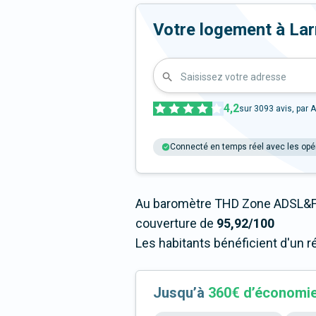
Votre logement à Larre
Saisissez votre adresse
4,2
sur
3093
avis, par A
Connecté en temps réel avec les opé
Au baromètre THD Zone ADSL&Fi
couverture de
95,92/100
Les habitants bénéficient d'un r
Jusqu’à
360€ d’économi