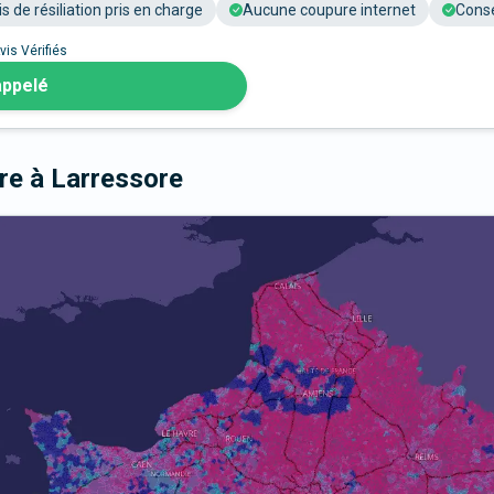
is de résiliation pris en charge
Aucune coupure internet
Conse
vis Vérifiés
appelé
bre
à Larressore