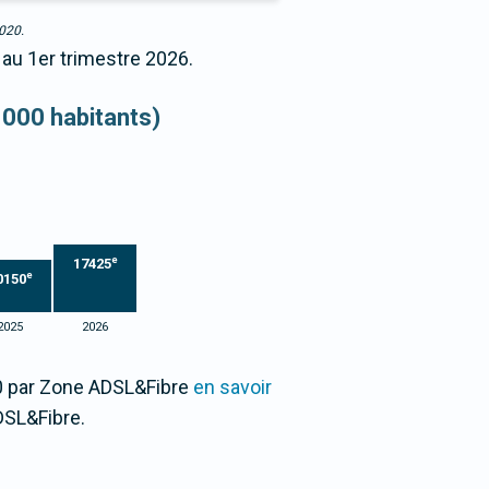
2020.
 au 1er trimestre 2026.
 000 habitants)
e
17425
e
0150
2025
2026
00 par Zone ADSL&Fibre
en savoir
DSL&Fibre.