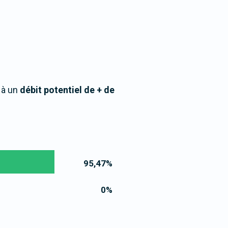
 à un
débit potentiel de + de
95,47
%
0
%