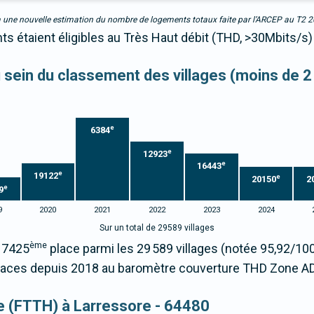
due à une nouvelle estimation du nombre de logements totaux faite par l’ARCEP au T2 
ts étaient éligibles au Très Haut débit (THD, >30Mbits/s)
au sein du classement des villages (moins de 2
e
6384
e
12923
e
16443
e
19122
e
20150
2
e
9
9
2020
2021
2022
2023
2024
Sur un total de 29589 villages
ème
 17425
place parmi les 29 589 villages (notée 95,92/1
laces depuis 2018 au baromètre couverture THD Zone A
que (FTTH) à Larressore - 64480