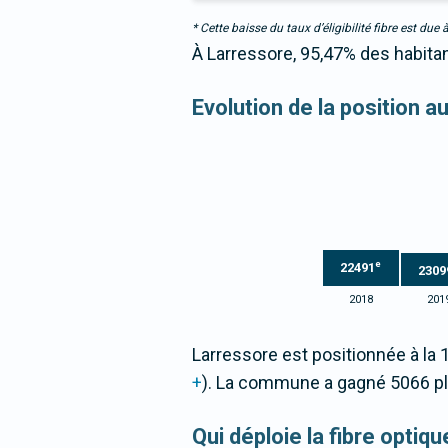
* Cette baisse du taux d’éligibilité fibre est 
À Larressore, 95,47% des habitan
Evolution de la position 
e
22491
2309
2018
201
Larressore est positionnée à la
+
). La commune a gagné 5066 p
Qui déploie la fibre opti