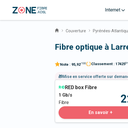
Internet
Couverture
Pyrénées-Atlantiq
Fibre optique à Lar
è
Classement :
17425
/100
Note :
95,92
🎁Mise en service offerte sur dema
RED box Fibre
1
Gb/s
2
Fibre
En savoir +