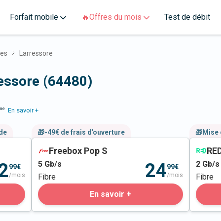
Forfait mobile
🔥Offres du mois
Test de débit
ues
Larressore
ressore (64480)
me
En savoir +
nde
🎁-49€ de frais d'ouverture
🎁Mise 
Freebox Pop S
RED
5
Gb/s
2
Gb/s
2
24
99€
99€
/mois
/mois
Fibre
Fibre
En savoir +