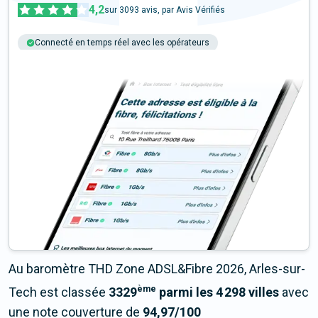
4,2
sur
3093
avis, par Avis Vérifiés
Connecté en temps réel avec les opérateurs
+6M tests chaque année
Multi-opérateurs
Au baromètre THD Zone ADSL&Fibre 2026, Arles-sur-
ème
Tech est classée
3329
parmi les 4 298 villes
avec
une note couverture de
94,97/100