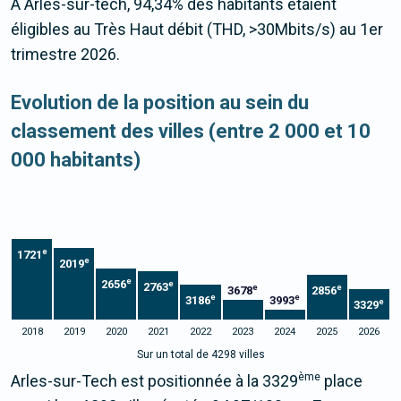
À Arles-sur-tech, 94,34% des habitants étaient
éligibles au Très Haut débit (THD, >30Mbits/s) au 1er
trimestre 2026.
Evolution de la position au sein du
classement des villes (entre 2 000 et 10
000 habitants)
e
1721
e
2019
e
2656
e
2763
e
e
3678
2856
e
e
3186
3993
e
3329
2018
2019
2020
2021
2022
2023
2024
2025
2026
Sur un total de 4298 villes
ème
Arles-sur-Tech est positionnée à la 3329
place