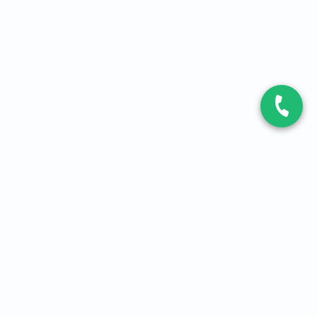
CONTACT
Contactez-nous
Expert fibre et 5G
01 86 76 06 08
4,2
sur
3093
avis, par Avis Vérifiés