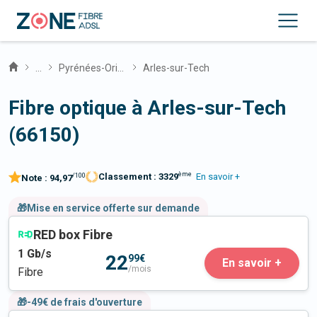
...
Pyrénées-Orientales
Arles-sur-Tech
Fibre optique à Arles-sur-Tech
(66150)
ème
Classement :
3329
En savoir +
/100
Note :
94,97
🎁Mise en service offerte sur demande
RED box Fibre
1
Gb/s
22
99€
En savoir +
/mois
Fibre
🎁-49€ de frais d'ouverture