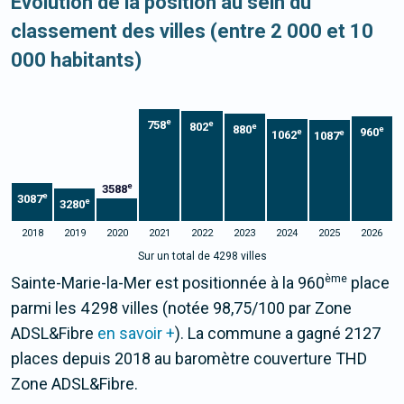
Evolution de la position au sein du
classement des villes (entre 2 000 et 10
000 habitants)
e
758
e
802
e
880
e
960
e
e
1062
1087
e
3588
e
3087
e
3280
2018
2019
2020
2021
2022
2023
2024
2025
2026
Sur un total de 4298 villes
ème
Sainte-Marie-la-Mer est positionnée à la 960
place
parmi les 4 298 villes (notée 98,75/100 par Zone
ADSL&Fibre
en savoir +
). La commune a gagné 2127
places depuis 2018 au baromètre couverture THD
Zone ADSL&Fibre.