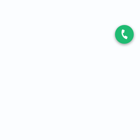
CONTACT
Contactez-nous
Expert fibre et 5G
01 86 76 06 08
4,2
sur
3093
avis, par Avis Vérifiés