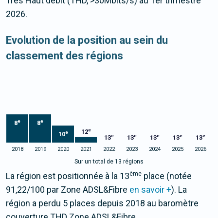
Très Haut débit (THD, >30Mbits/s) au 1er trimestre
2026.
Evolution de la position au sein du
classement des régions
e
e
8
8
e
12
e
10
e
e
e
e
e
13
13
13
13
13
2018
2019
2020
2021
2022
2023
2024
2025
2026
Sur un total de 13 régions
ème
La région est positionnée à la 13
place (notée
91,22/100 par Zone ADSL&Fibre
en savoir +
). La
région a perdu 5 places depuis 2018 au baromètre
couverture THD Zone ADSL&Fibre.