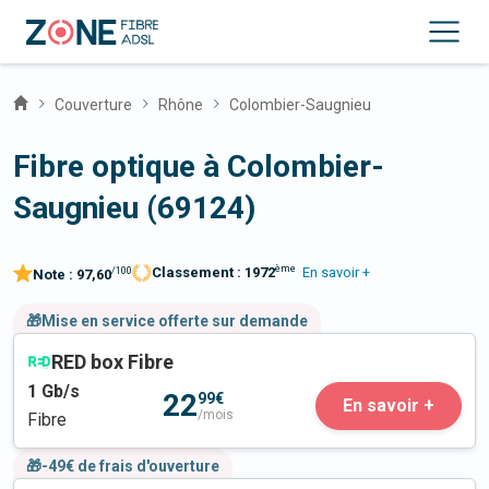
Couverture
Rhône
Colombier-Saugnieu
Fibre optique à Colombier-
Saugnieu (69124)
ème
Classement :
1972
En savoir +
/100
Note :
97,60
🎁Mise en service offerte sur demande
RED box Fibre
1
Gb/s
22
99€
En savoir +
/mois
Fibre
🎁-49€ de frais d'ouverture