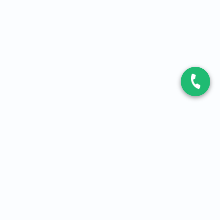
CONTACT
Contactez-nous
Expert fibre et 5G
01 86 76 06 08
4,2
sur
3093
avis, par Avis Vérifiés