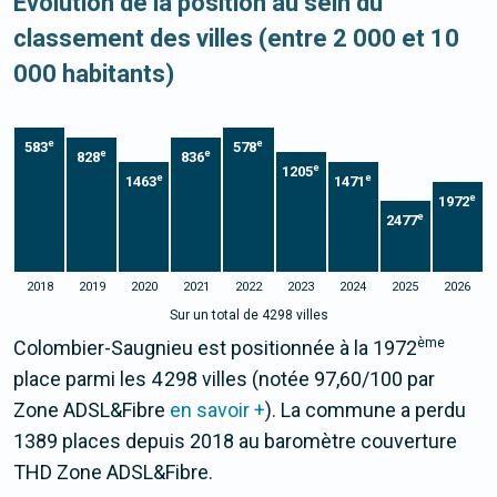
Evolution de la position au sein du
classement des villes (entre 2 000 et 10
000 habitants)
e
e
583
578
e
e
828
836
e
1205
e
e
1463
1471
e
1972
e
2477
2018
2019
2020
2021
2022
2023
2024
2025
2026
Sur un total de 4298 villes
ème
Colombier-Saugnieu est positionnée à la 1972
place parmi les 4 298 villes (notée 97,60/100 par
Zone ADSL&Fibre
en savoir +
). La commune a perdu
1389 places depuis 2018 au baromètre couverture
THD Zone ADSL&Fibre.