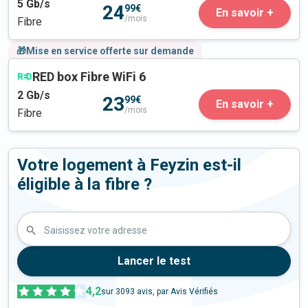
5
Gb/s
24
99€
En savoir +
/mois
Fibre
🎁Mise en service offerte sur demande
RED box Fibre WiFi 6
2
Gb/s
23
99€
En savoir +
/mois
Fibre
Votre logement à Feyzin est-il
éligible à la fibre ?
Saisissez votre adresse
Lancer le test
4,2
sur
3093
avis, par Avis Vérifiés