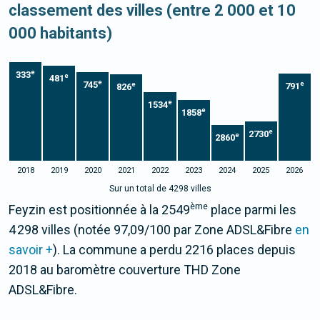
classement des villes (entre 2 000 et 10
000 habitants)
e
333
e
481
e
745
e
e
791
826
e
1534
e
1858
e
2730
e
2860
2018
2019
2020
2021
2022
2023
2024
2025
2026
Sur un total de 4298 villes
ème
Feyzin est positionnée à la 2549
place parmi les
4 298 villes (notée 97,09/100 par Zone ADSL&Fibre
en
savoir +
). La commune a perdu 2216 places depuis
2018 au baromètre couverture THD Zone
ADSL&Fibre.