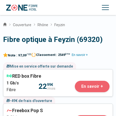
Couverture
Rhône
Feyzin
Fibre optique à Feyzin (69320)
ème
Classement :
2549
En savoir +
/100
Note :
97,09
🎁Mise en service offerte sur demande
RED box Fibre
1
Gb/s
22
99€
En savoir +
/mois
Fibre
🎁-49€ de frais d'ouverture
Freebox Pop S