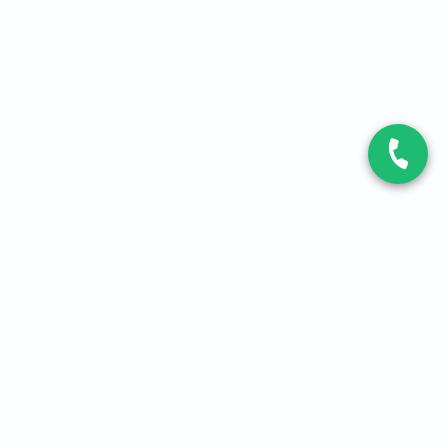
CONTACT
Contactez-nous
Expert fibre et 5G
01 86 76 06 08
4,2
sur
3093
avis, par Avis Vérifiés