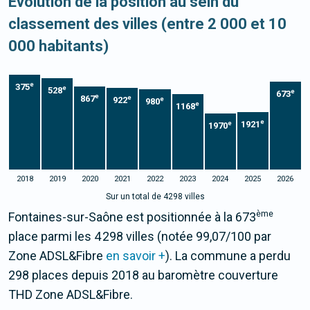
Evolution de la position au sein du
classement des villes (entre 2 000 et 10
000 habitants)
e
375
e
528
e
673
e
867
e
922
e
980
e
1168
e
1921
e
1970
2018
2019
2020
2021
2022
2023
2024
2025
2026
Sur un total de 4298 villes
ème
Fontaines-sur-Saône est positionnée à la 673
place parmi les 4 298 villes (notée 99,07/100 par
Zone ADSL&Fibre
en savoir +
). La commune a perdu
298 places depuis 2018 au baromètre couverture
THD Zone ADSL&Fibre.