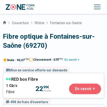
Couverture
Rhône
Fontaines-sur-Saône
Fibre optique à Fontaines-sur-
Saône (69270)
ème
Classement :
673
En savoir +
/100
Note :
99,07
🎁Mise en service offerte sur demande
RED box Fibre
1
Gb/s
22
99€
En savoir +
/mois
Fibre
🎁-49€ de frais d'ouverture