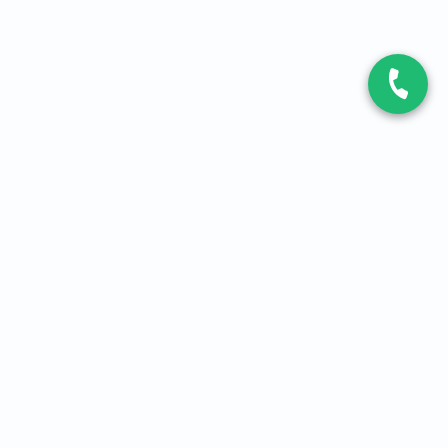
CONTACT
Contactez-nous
Expert fibre et 5G
01 86 76 06 08
4,2
sur
3093
avis, par Avis Vérifiés