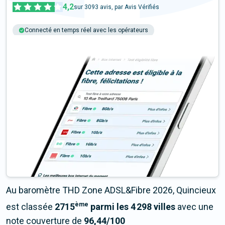
4,2
sur
3093
avis, par Avis Vérifiés
Connecté en temps réel avec les opérateurs
+6M tests chaque année
Multi-opérateurs
Au baromètre THD Zone ADSL&Fibre 2026, Quincieux
ème
est classée
2715
parmi les 4 298 villes
avec une
note couverture de
96,44/100