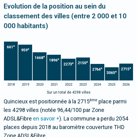
Evolution de la position au sein du
classement des villes (entre 2 000 et 10
000 habitants)
e
661
e
959
e
1668
e
1896
e
2150
e
2273
e
e
2715
2764
e
3065
2018
2019
2020
2021
2022
2023
2024
2025
2026
Sur un total de 4298 villes
ème
Quincieux est positionnée à la 2715
place parmi
les 4 298 villes (notée 96,44/100 par Zone
ADSL&Fibre
en savoir +
). La commune a perdu 2054
places depuis 2018 au baromètre couverture THD
Zone ADSL&Fibre.