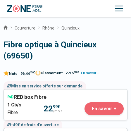
Couverture
Rhône
Quincieux
Fibre optique à Quincieux
(69650)
ème
Classement :
2715
En savoir +
/100
Note :
96,44
🎁Mise en service offerte sur demande
RED box Fibre
1
Gb/s
22
99€
En savoir +
/mois
Fibre
🎁-49€ de frais d'ouverture