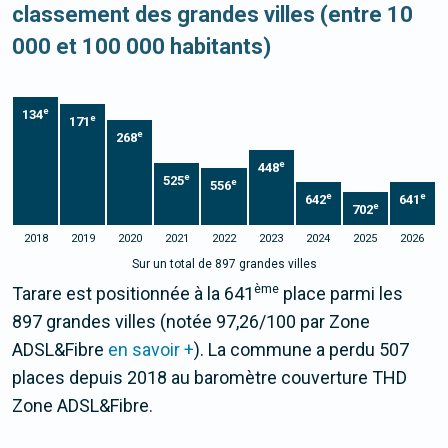
classement des grandes villes (entre 10
000 et 100 000 habitants)
e
134
e
171
e
268
e
448
e
525
e
556
e
e
642
641
e
702
2018
2019
2020
2021
2022
2023
2024
2025
2026
Sur un total de 897 grandes villes
ème
Tarare est positionnée à la 641
place parmi les
897 grandes villes (notée 97,26/100 par Zone
ADSL&Fibre
en savoir +
). La commune a perdu 507
places depuis 2018 au baromètre couverture THD
Zone ADSL&Fibre.