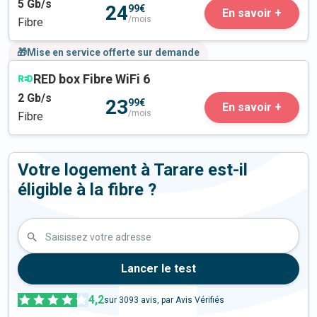
5
Gb/s
24
99€
En savoir +
/mois
Fibre
🎁Mise en service offerte sur demande
RED box Fibre WiFi 6
2
Gb/s
23
99€
En savoir +
/mois
Fibre
Votre logement à Tarare est-il
éligible à la fibre ?
Saisissez votre adresse
Lancer le test
4,2
sur
3093
avis, par Avis Vérifiés