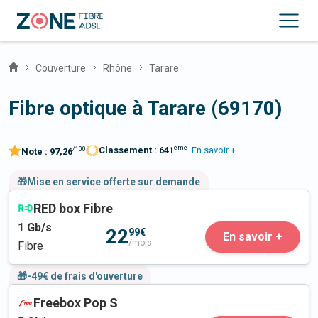
Couverture
Rhône
Tarare
Fibre optique à Tarare (69170)
ème
Classement :
641
En savoir +
/100
Note :
97,26
🎁Mise en service offerte sur demande
RED box Fibre
1
Gb/s
22
99€
En savoir +
/mois
Fibre
🎁-49€ de frais d'ouverture
Freebox Pop S