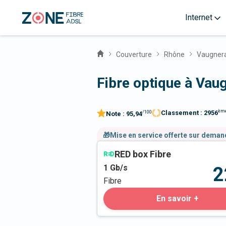
Internet
Couverture
Rhône
Vaugner
Fibre optique à Vau
èm
Classement :
2956
/100
Note :
95,94
🎁Mise en service offerte sur dema
RED box Fibre
1
Gb/s
2
Fibre
En savoir +