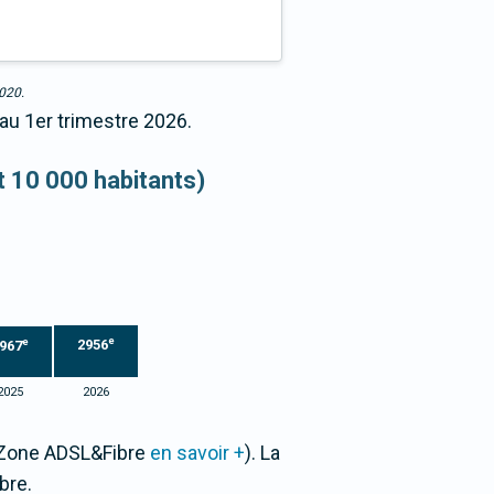
2020.
au 1er trimestre 2026.
et 10 000 habitants)
e
e
2956
967
2025
2026
r Zone ADSL&Fibre
en savoir +
). La
bre.