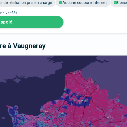
is de résiliation pris en charge
Aucune coupure internet
Conse
vis Vérifiés
appelé
bre
à Vaugneray