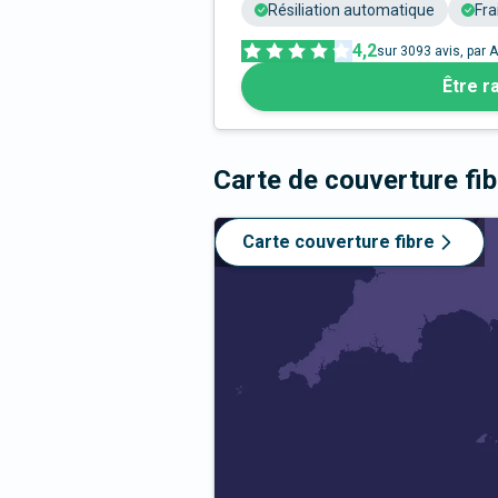
Résiliation automatique
Fra
4,2
sur
3093
avis, par A
Être r
Carte de couverture fi
Carte couverture fibre