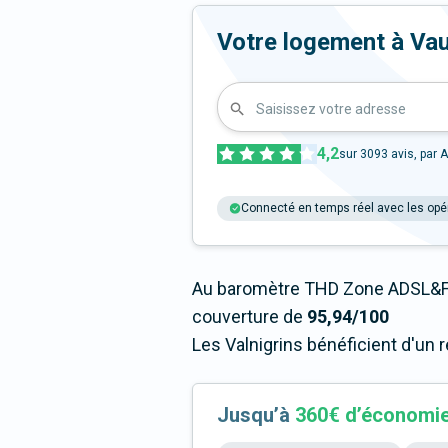
Votre logement à Vaugn
Saisissez votre adresse
4,2
sur
3093
avis, par A
Connecté en temps réel avec les opé
Au baromètre THD Zone ADSL&Fi
couverture de
95,94/100
Les Valnigrins bénéficient d'un 
Jusqu’à
360€ d’économi