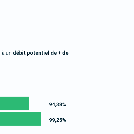
s à un
débit potentiel de + de
94,38
%
99,25
%