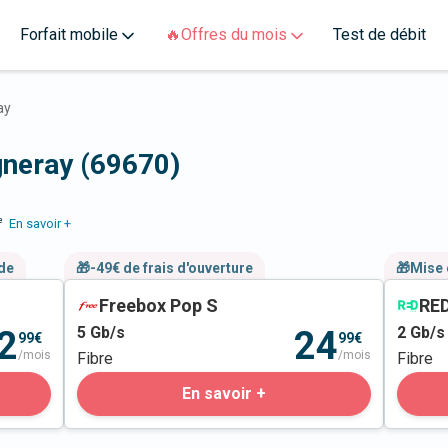
Forfait mobile
🔥Offres du mois
Test de débit
ay
gneray (69670)
e
En savoir +
nde
🎁-49€ de frais d'ouverture
🎁Mise 
Freebox Pop S
RED
5
Gb/s
2
Gb/s
2
24
99€
99€
/mois
/mois
Fibre
Fibre
En savoir +