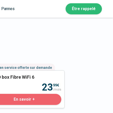
Pannes
Être rappelé
en service offerte sur demande
 box Fibre WiFi 6
23
99€
/mois
En savoir +