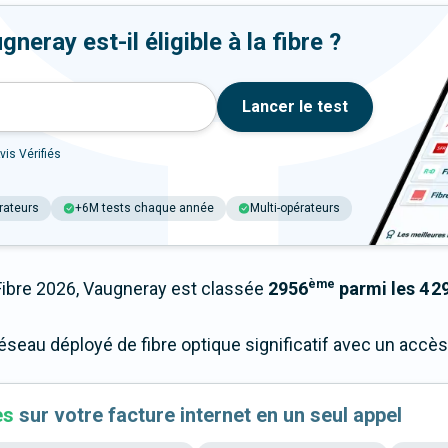
eray est-il éligible à la fibre ?
Lancer le test
vis Vérifiés
rateurs
+6M tests chaque année
Multi-opérateurs
ème
bre 2026, Vaugneray est classée
2956
parmi les 4 29
réseau déployé de fibre optique significatif avec un acc
es
sur votre facture internet en un seul appel