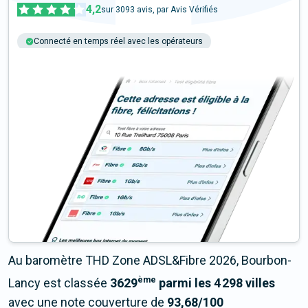
4,2
sur
3093
avis, par Avis Vérifiés
Connecté en temps réel avec les opérateurs
+6M tests chaque année
Multi-opérateurs
Au baromètre THD Zone ADSL&Fibre 2026, Bourbon-
ème
Lancy est classée
3629
parmi les 4 298 villes
avec une note couverture de
93,68/100