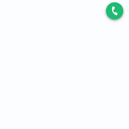
CONTACT
Contactez-nous
Expert fibre et 5G
01 86 76 06 08
4,2
sur
3093
avis, par Avis Vérifiés
À PROPOS
Qui sommes-nous