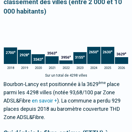
classement des villes (entre 2 000 et 10
000 habitants)
e
e
2650
2630
e
2700
e
3563
e
3629
e
2928
e
e
3956
3155
e
3343
2018
2019
2020
2021
2022
2023
2024
2025
2026
Sur un total de 4298 villes
ème
Bourbon-Lancy est positionnée à la 3629
place
parmi les 4 298 villes (notée 93,68/100 par Zone
ADSL&Fibre
en savoir +
). La commune a perdu 929
places depuis 2018 au baromètre couverture THD
Zone ADSL&Fibre.