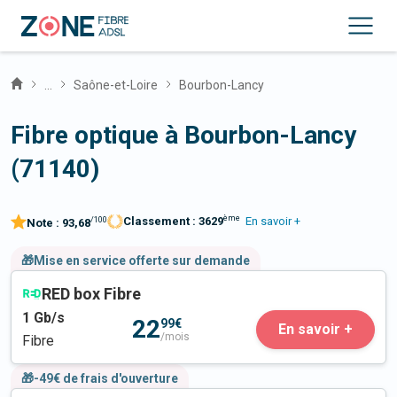
...
Saône-et-Loire
Bourbon-Lancy
Fibre optique à Bourbon-Lancy
(71140)
ème
Classement :
3629
En savoir +
/100
Note :
93,68
🎁Mise en service offerte sur demande
RED box Fibre
1
Gb/s
22
99€
En savoir +
/mois
Fibre
🎁-49€ de frais d'ouverture