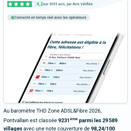
4,2
sur
3093
avis, par Avis Vérifiés
Connecté en temps réel avec les opérateurs
+6M tests chaque année
Multi-opérateurs
Au baromètre THD Zone ADSL&Fibre 2026,
ème
Pontvallain est classée
9231
parmi les 29 589
villages
avec une note couverture de
98,24/100