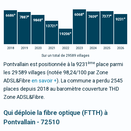
e
6068
e
6686
e
e
7377
7409
e
7887
e
9231
e
9848
e
13721
e
19206
2018
2019
2020
2021
2022
2023
2024
2025
2026
Sur un total de 29589 villages
ème
Pontvallain est positionnée à la 9231
place parmi
les 29 589 villages (notée 98,24/100 par Zone
ADSL&Fibre
en savoir +
). La commune a perdu 2545
places depuis 2018 au baromètre couverture THD
Zone ADSL&Fibre.
Qui déploie la fibre optique (FTTH) à
Pontvallain - 72510