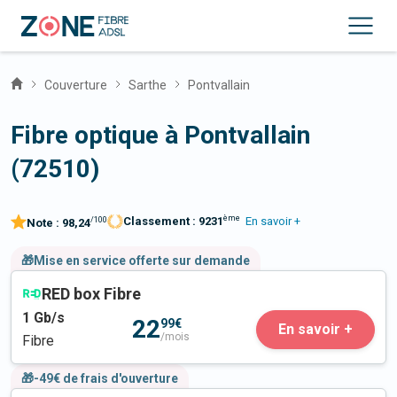
Couverture
Sarthe
Pontvallain
Fibre optique à Pontvallain
(72510)
ème
Classement :
9231
En savoir +
/100
Note :
98,24
🎁Mise en service offerte sur demande
RED box Fibre
1
Gb/s
22
99€
En savoir +
/mois
Fibre
🎁-49€ de frais d'ouverture