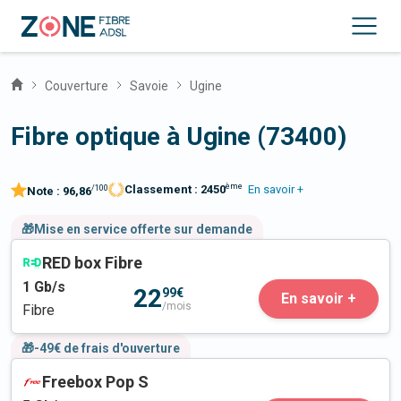
Couverture
Savoie
Ugine
Fibre optique à Ugine (73400)
ème
Classement :
2450
En savoir +
/100
Note :
96,86
🎁Mise en service offerte sur demande
RED box Fibre
1
Gb/s
22
99€
En savoir +
/mois
Fibre
🎁-49€ de frais d'ouverture
Freebox Pop S