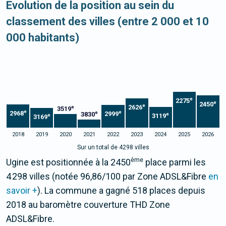
Evolution de la position au sein du
classement des villes (entre 2 000 et 10
000 habitants)
e
2275
e
2450
e
2626
e
3519
e
e
2968
e
2999
3830
e
3119
e
3169
2018
2019
2020
2021
2022
2023
2024
2025
2026
Sur un total de 4298 villes
ème
Ugine est positionnée à la 2450
place parmi les
4 298 villes (notée 96,86/100 par Zone ADSL&Fibre
en
savoir +
). La commune a gagné 518 places depuis
2018 au baromètre couverture THD Zone
ADSL&Fibre.