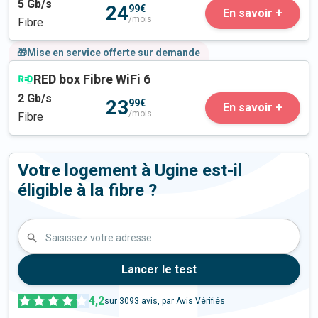
5
Gb/s
24
99€
En savoir +
/mois
Fibre
🎁Mise en service offerte sur demande
RED box Fibre WiFi 6
2
Gb/s
23
99€
En savoir +
/mois
Fibre
Votre logement à Ugine est-il
éligible à la fibre ?
Saisissez votre adresse
Lancer le test
4,2
sur
3093
avis, par Avis Vérifiés