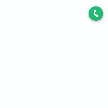
CONTACT
Contactez-nous
Expert fibre et 5G
01 86 76 06 08
4,2
sur
3093
avis, par Avis Vérifiés
À PROPOS