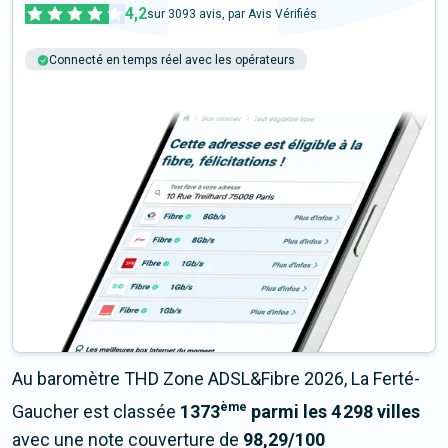
4,2
sur
3093
avis, par Avis Vérifiés
Connecté en temps réel avec les opérateurs
+6M tests chaque année
Multi-opérateurs
Au baromètre THD Zone ADSL&Fibre 2026, La Ferté-
ème
Gaucher est classée
1373
parmi les 4 298 villes
avec une note couverture de
98,29/100