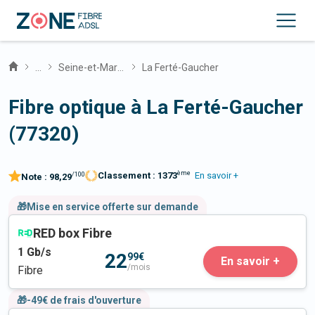
...
Seine-et-Marne
La Ferté-Gaucher
Fibre optique à La Ferté-Gaucher
(77320)
ème
Classement :
1373
En savoir +
/100
Note :
98,29
🎁Mise en service offerte sur demande
RED box Fibre
1
Gb/s
22
99€
En savoir +
/mois
Fibre
🎁-49€ de frais d'ouverture