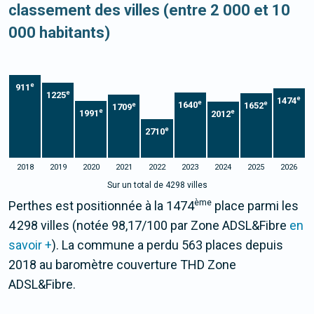
classement des villes (entre 2 000 et 10
000 habitants)
e
911
e
1225
e
1474
e
e
1640
1652
e
1709
e
e
1991
2012
e
2710
2018
2019
2020
2021
2022
2023
2024
2025
2026
Sur un total de 4298 villes
ème
Perthes est positionnée à la 1474
place parmi les
4 298 villes (notée 98,17/100 par Zone ADSL&Fibre
en
savoir +
). La commune a perdu 563 places depuis
2018 au baromètre couverture THD Zone
ADSL&Fibre.