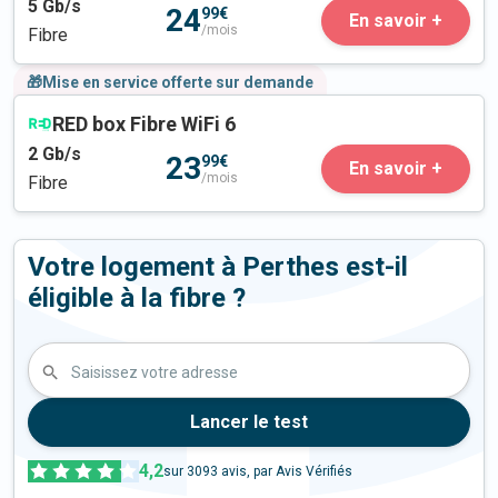
5
Gb/s
24
99€
En savoir +
/mois
Fibre
🎁Mise en service offerte sur demande
RED box Fibre WiFi 6
2
Gb/s
23
99€
En savoir +
/mois
Fibre
Votre logement à Perthes est-il
éligible à la fibre ?
Saisissez votre adresse
Lancer le test
4,2
sur
3093
avis, par Avis Vérifiés