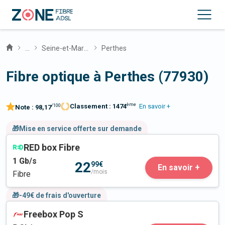
...
Seine-et-Marne
Perthes
Fibre optique à Perthes (77930)
ème
Classement :
1474
En savoir +
/100
Note :
98,17
🎁Mise en service offerte sur demande
RED box Fibre
1
Gb/s
22
99€
En savoir +
/mois
Fibre
🎁-49€ de frais d'ouverture
Freebox Pop S