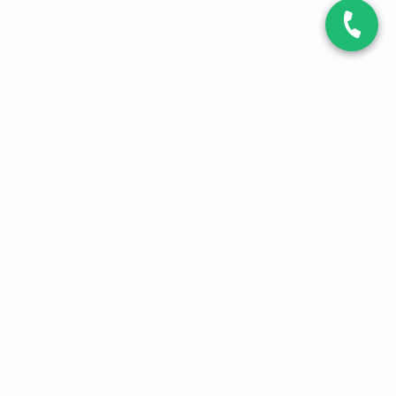
CONTACT
Contactez-nous
Expert fibre et 5G
01 86 76 06 08
4,2
sur
3093
avis, par Avis Vérifiés
À PROPOS
Qui sommes-nous