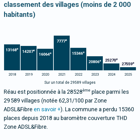
classement des villages (moins de 2 000
habitants)
e
7777
e
13168
e
14207
e
15346
e
16064
e
25270
e
20806
e
27559
2018
2019
2020
2021
2022
2023
2024
2025
Sur un total de 29589 villages
ème
Réau est positionnée à la 28528
place parmi les
29 589 villages (notée 62,31/100 par Zone
ADSL&Fibre
en savoir +
). La commune a perdu 15360
places depuis 2018 au baromètre couverture THD
Zone ADSL&Fibre.