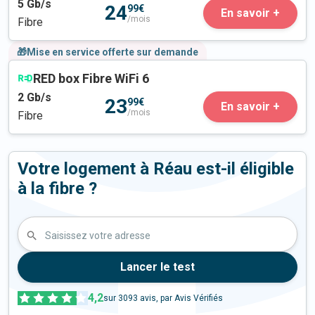
5
Gb/s
24
99€
En savoir +
/mois
Fibre
🎁Mise en service offerte sur demande
RED box Fibre WiFi 6
2
Gb/s
23
99€
En savoir +
/mois
Fibre
Votre logement à Réau est-il éligible
à la fibre ?
Saisissez votre adresse
Lancer le test
4,2
sur
3093
avis, par Avis Vérifiés