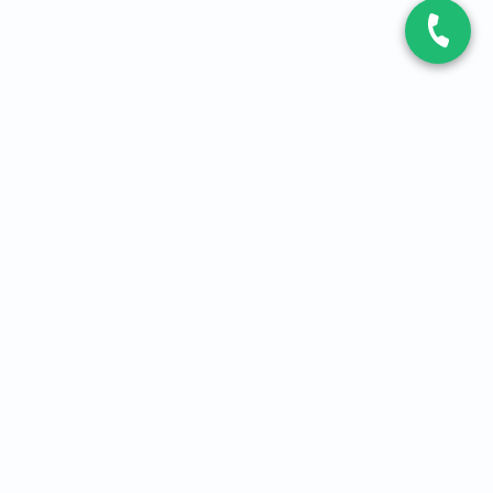
CONTACT
Contactez-nous
Expert fibre et 5G
01 86 76 06 08
4,2
sur
3093
avis, par Avis Vérifiés
À PROPOS
Qui sommes-nous