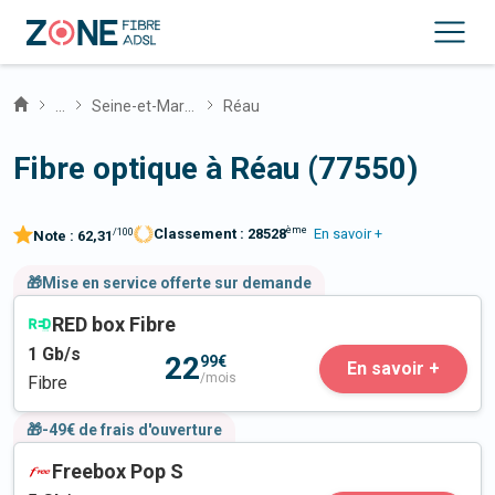
...
Seine-et-Marne
Réau
Fibre optique à Réau (77550)
ème
Classement :
28528
En savoir +
/100
Note :
62,31
🎁Mise en service offerte sur demande
RED box Fibre
1
Gb/s
22
99€
En savoir +
/mois
Fibre
🎁-49€ de frais d'ouverture
Freebox Pop S